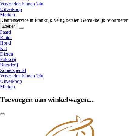
Verzonden binnen 24u
Uitverkoop
Merken
Klantenservice in Frankrijk
Veilig betalen
Gemakkelijk retourneren
Zoeken
Paard
Ruiter
Hond
Kat
Dieren
Fokkerij
Boerderij
Zomerspecial
Verzonden binnen 24u
Uitverkoop
Merken
Toevoegen aan winkelwagen...