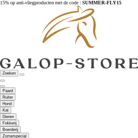
15% op anti-vliegproducten met de code :
SUMMER-FLY15
Zoeken
Paard
Ruiter
Hond
Kat
Dieren
Fokkerij
Boerderij
Zomerspecial