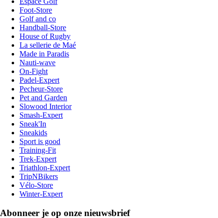
Espace Golf
Foot-Store
Golf and co
Handball-Store
House of Rugby
La sellerie de Maé
Made in Paradis
Nauti-wave
On-Fight
Padel-Expert
Pecheur-Store
Pet and Garden
Slowood Interior
Smash-Expert
Sneak'In
Sneakids
Sport is good
Training-Fit
Trek-Expert
Triathlon-Expert
TripNBikers
Vélo-Store
Winter-Expert
Abonneer je op onze nieuwsbrief