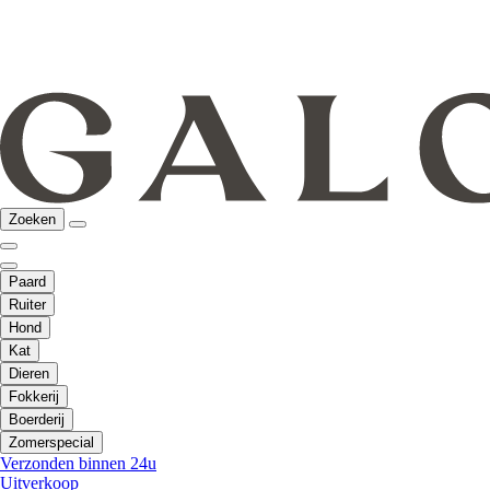
Zoeken
Paard
Ruiter
Hond
Kat
Dieren
Fokkerij
Boerderij
Zomerspecial
Verzonden binnen 24u
Uitverkoop