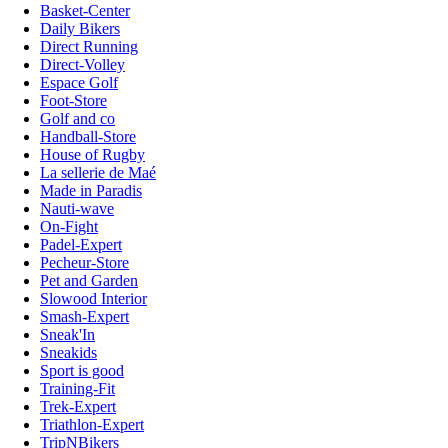
Basket-Center
Daily Bikers
Direct Running
Direct-Volley
Espace Golf
Foot-Store
Golf and co
Handball-Store
House of Rugby
La sellerie de Maé
Made in Paradis
Nauti-wave
On-Fight
Padel-Expert
Pecheur-Store
Pet and Garden
Slowood Interior
Smash-Expert
Sneak'In
Sneakids
Sport is good
Training-Fit
Trek-Expert
Triathlon-Expert
TripNBikers