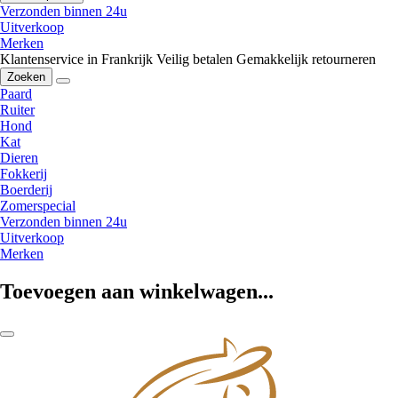
Verzonden binnen 24u
Uitverkoop
Merken
Klantenservice in Frankrijk
Veilig betalen
Gemakkelijk retourneren
Zoeken
Paard
Ruiter
Hond
Kat
Dieren
Fokkerij
Boerderij
Zomerspecial
Verzonden binnen 24u
Uitverkoop
Merken
Toevoegen aan winkelwagen...