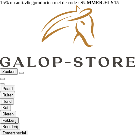
15% op anti-vliegproducten met de code :
SUMMER-FLY15
Zoeken
Paard
Ruiter
Hond
Kat
Dieren
Fokkerij
Boerderij
Zomerspecial