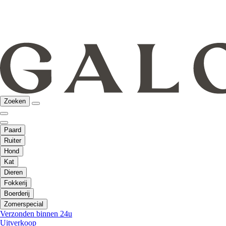
Zoeken
Paard
Ruiter
Hond
Kat
Dieren
Fokkerij
Boerderij
Zomerspecial
Verzonden binnen 24u
Uitverkoop