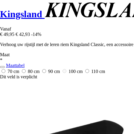
Kingsland
Vanaf
€ 49,95
€ 42,93
-14%
Verhoog uw rijstijl met de leren riem Kingsland Classic, een accessoire 
Maat
*
Maattabel
70 cm
80 cm
90 cm
100 cm
110 cm
Dit veld is verplicht