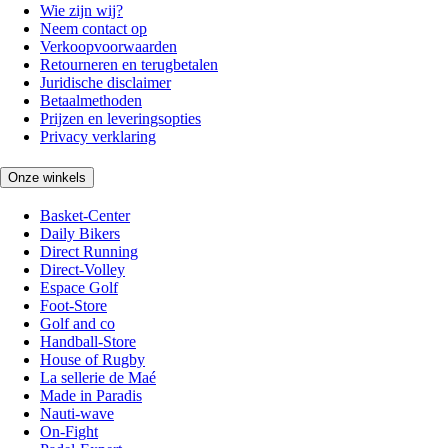
Wie zijn wij?
Neem contact op
Verkoopvoorwaarden
Retourneren en terugbetalen
Juridische disclaimer
Betaalmethoden
Prijzen en leveringsopties
Privacy verklaring
Onze winkels
Basket-Center
Daily Bikers
Direct Running
Direct-Volley
Espace Golf
Foot-Store
Golf and co
Handball-Store
House of Rugby
La sellerie de Maé
Made in Paradis
Nauti-wave
On-Fight