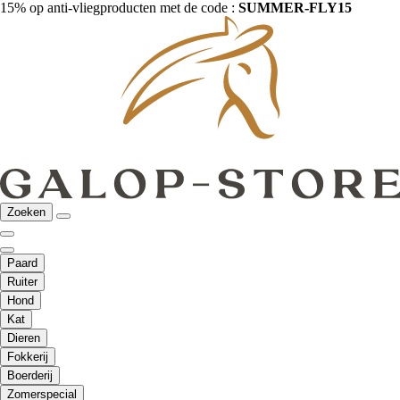
15% op anti-vliegproducten met de code :
SUMMER-FLY15
Zoeken
Paard
Ruiter
Hond
Kat
Dieren
Fokkerij
Boerderij
Zomerspecial