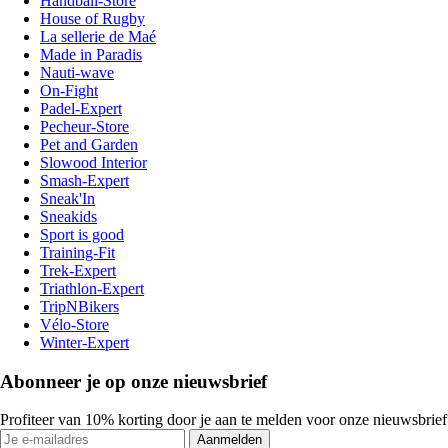
Handball-Store
House of Rugby
La sellerie de Maé
Made in Paradis
Nauti-wave
On-Fight
Padel-Expert
Pecheur-Store
Pet and Garden
Slowood Interior
Smash-Expert
Sneak'In
Sneakids
Sport is good
Training-Fit
Trek-Expert
Triathlon-Expert
TripNBikers
Vélo-Store
Winter-Expert
Abonneer je op onze nieuwsbrief
Profiteer van 10% korting door je aan te melden voor onze nieuwsbrief
Aanmelden