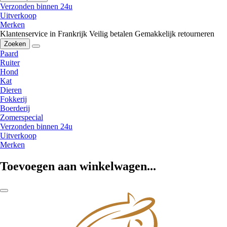
Verzonden binnen 24u
Uitverkoop
Merken
Klantenservice in Frankrijk
Veilig betalen
Gemakkelijk retourneren
Zoeken
Paard
Ruiter
Hond
Kat
Dieren
Fokkerij
Boerderij
Zomerspecial
Verzonden binnen 24u
Uitverkoop
Merken
Toevoegen aan winkelwagen...