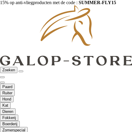
15% op anti-vliegproducten met de code :
SUMMER-FLY15
Zoeken
Paard
Ruiter
Hond
Kat
Dieren
Fokkerij
Boerderij
Zomerspecial