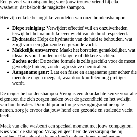
Een gevoel van ontspanning voor jouw trouwe vriend bij elke
wasbeurt, dat belooft de magische shampoo.
Hier zijn enkele belangrijke voordelen van onze hondenshampoo:
Diepe reiniging:
Verwijdert effectief vuil en onzuiverheden
terwijl het het natuurlijke evenwicht van de huid respecteert.
Hydratatie:
Helpt de hydratatie van de huid te behouden, wat
zorgt voor een glanzende en gezonde vacht.
Makkelijk ontwarren:
Maakt het borstelen gemakkelijker, wat
ideaal is voor honden met langere of dikkere vachten.
Zachte actie:
De zachte formule is zelfs geschikt voor de meest
gevoelige huiden, zonder agressieve chemicaliën.
Aangename geur:
Laat een frisse en aangename geur achter die
meerdere dagen meegaat, waardoor knuffelen nog prettiger
wordt.
De magische hondenshampoo Vivog is een doordachte keuze voor alle
eigenaren die zich zorgen maken over de gezondheid en het welzijn
van hun huisdier. Door dit product in je verzorgingsroutine op te
nemen, zorg je ervoor dat jouw hond een gezonde en stralende vacht
heeft.
Maak van elke wasbeurt een speciaal moment met jouw compagnon.
Kies voor de shampoo Vivog en geef hem de verzorging die hij
verdient. Het enige dat je nog hoeft te doen, is een regelmatige