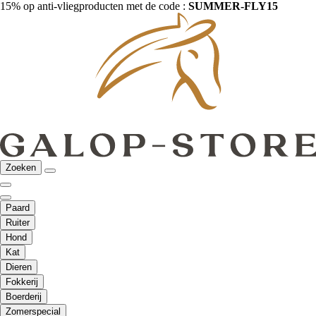
15% op anti-vliegproducten met de code :
SUMMER-FLY15
Zoeken
Paard
Ruiter
Hond
Kat
Dieren
Fokkerij
Boerderij
Zomerspecial