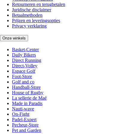
Retourneren en terugbetalen
Juridische disclaimer
Betaalmethoden
Prijzen en leveringsopties
Privacy verklaring
Onze winkels
Basket-Center
Daily Bikers
Direct Running
Direct-Volley
Espace Golf
Foot-Store
Golf and co
Handball-Store
House of Rugby
La sellerie de Maé
Made in Paradis
Nauti-wave
On-Fight
Padel-Expert
Pecheur-Store
Pet and Garden