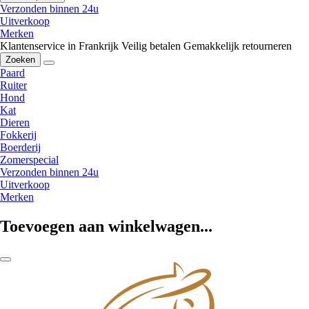
Verzonden binnen 24u
Uitverkoop
Merken
Klantenservice in Frankrijk
Veilig betalen
Gemakkelijk retourneren
Zoeken
Paard
Ruiter
Hond
Kat
Dieren
Fokkerij
Boerderij
Zomerspecial
Verzonden binnen 24u
Uitverkoop
Merken
Toevoegen aan winkelwagen...