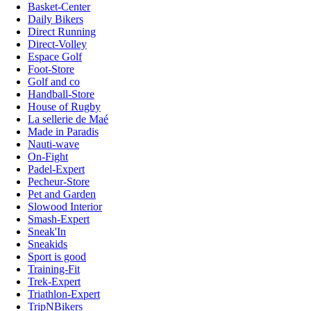
Basket-Center
Daily Bikers
Direct Running
Direct-Volley
Espace Golf
Foot-Store
Golf and co
Handball-Store
House of Rugby
La sellerie de Maé
Made in Paradis
Nauti-wave
On-Fight
Padel-Expert
Pecheur-Store
Pet and Garden
Slowood Interior
Smash-Expert
Sneak'In
Sneakids
Sport is good
Training-Fit
Trek-Expert
Triathlon-Expert
TripNBikers