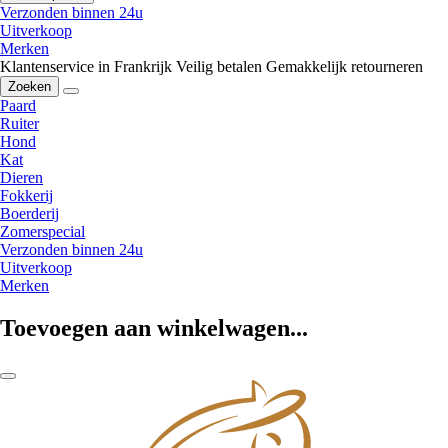
Verzonden binnen 24u
Uitverkoop
Merken
Klantenservice in Frankrijk
Veilig betalen
Gemakkelijk retourneren
Zoeken
Paard
Ruiter
Hond
Kat
Dieren
Fokkerij
Boerderij
Zomerspecial
Verzonden binnen 24u
Uitverkoop
Merken
Toevoegen aan winkelwagen...