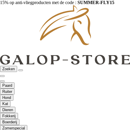
15% op anti-vliegproducten met de code :
SUMMER-FLY15
Zoeken
Paard
Ruiter
Hond
Kat
Dieren
Fokkerij
Boerderij
Zomerspecial