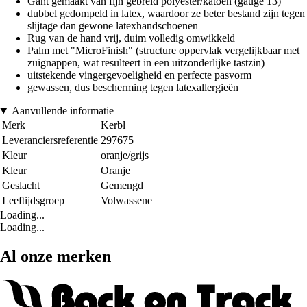
Gant gemaakt van fijn gebreid polyester/katoen (gauge 13)
dubbel gedompeld in latex, waardoor ze beter bestand zijn tegen
slijtage dan gewone latexhandschoenen
Rug van de hand vrij, duim volledig omwikkeld
Palm met "MicroFinish" (structure oppervlak vergelijkbaar met
zuignappen, wat resulteert in een uitzonderlijke tastzin)
uitstekende vingergevoeligheid en perfecte pasvorm
gewassen, dus bescherming tegen latexallergieën
Aanvullende informatie
Merk
Kerbl
Leveranciersreferentie
297675
Kleur
oranje/grijs
Kleur
Oranje
Geslacht
Gemengd
Leeftijdsgroep
Volwassene
Loading...
Loading...
Al onze merken