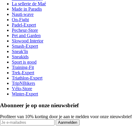
La sellerie de Maé
Made in Paradis
Nauti-wave
On-Fight
Padel-Expert
Pecheur-Store
Pet and Garden
Slowood Interior
Smash-Expert
Sneak'In
Sneakids
Sport is good
Training-Fit
Trek-Expert
Triathlon-Expert
TripNBikers
Vélo-Store
Winter-Expert
Abonneer je op onze nieuwsbrief
Profiteer van 10% korting door je aan te melden voor onze nieuwsbrief
Aanmelden