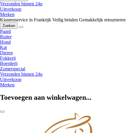
Verzonden binnen 24u
Uitverkoop
Merken
Klantenservice in Frankrijk
Veilig betalen
Gemakkelijk retourneren
Zoeken
Paard
Ruiter
Hond
Kat
Dieren
Fokkerij
Boerderij
Zomerspecial
Verzonden binnen 24u
Uitverkoop
Merken
Toevoegen aan winkelwagen...