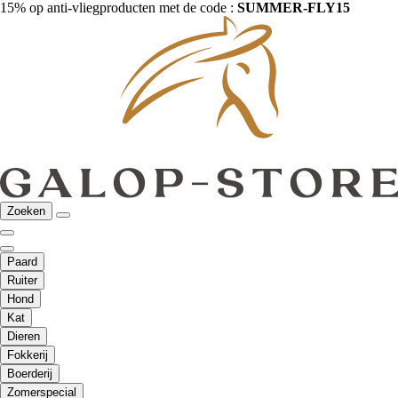
15% op anti-vliegproducten met de code :
SUMMER-FLY15
Zoeken
Paard
Ruiter
Hond
Kat
Dieren
Fokkerij
Boerderij
Zomerspecial