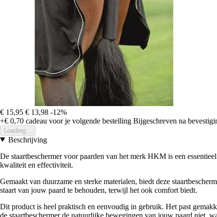
€ 15,95
€ 13,98
-12%
+€ 0,70
cadeau voor je volgende bestelling
Bijgeschreven na bevestigin
Loading...
Beschrijving
De staartbeschermer voor paarden van het merk HKM is een essentieel a
kwaliteit en effectiviteit.
Gemaakt van duurzame en sterke materialen, biedt deze staartbescherme
staart van jouw paard te behouden, terwijl het ook comfort biedt.
Dit product is heel praktisch en eenvoudig in gebruik. Het past gemak
de staartbeschermer de natuurlijke bewegingen van jouw paard niet, wa