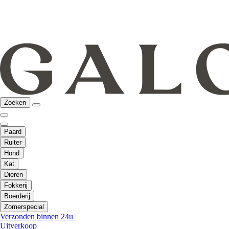
Zoeken
Paard
Ruiter
Hond
Kat
Dieren
Fokkerij
Boerderij
Zomerspecial
Verzonden binnen 24u
Uitverkoop