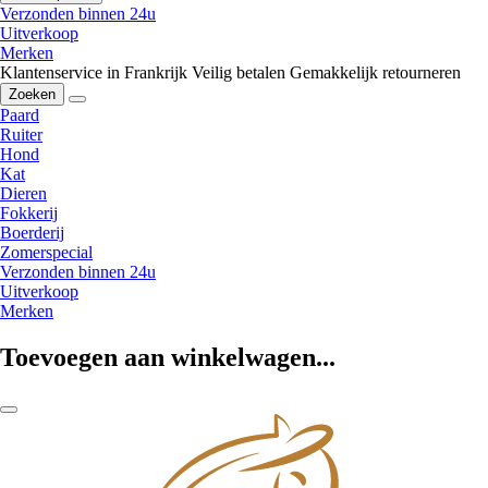
Verzonden binnen 24u
Uitverkoop
Merken
Klantenservice in Frankrijk
Veilig betalen
Gemakkelijk retourneren
Zoeken
Paard
Ruiter
Hond
Kat
Dieren
Fokkerij
Boerderij
Zomerspecial
Verzonden binnen 24u
Uitverkoop
Merken
Toevoegen aan winkelwagen...