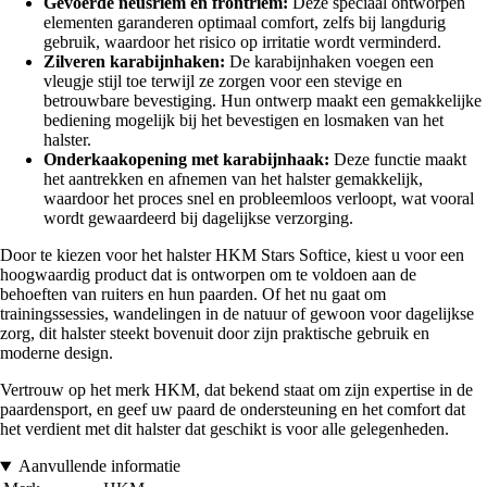
Gevoerde neusriem en frontriem:
Deze speciaal ontworpen
elementen garanderen optimaal comfort, zelfs bij langdurig
gebruik, waardoor het risico op irritatie wordt verminderd.
Zilveren karabijnhaken:
De karabijnhaken voegen een
vleugje stijl toe terwijl ze zorgen voor een stevige en
betrouwbare bevestiging. Hun ontwerp maakt een gemakkelijke
bediening mogelijk bij het bevestigen en losmaken van het
halster.
Onderkaakopening met karabijnhaak:
Deze functie maakt
het aantrekken en afnemen van het halster gemakkelijk,
waardoor het proces snel en probleemloos verloopt, wat vooral
wordt gewaardeerd bij dagelijkse verzorging.
Door te kiezen voor het halster HKM Stars Softice, kiest u voor een
hoogwaardig product dat is ontworpen om te voldoen aan de
behoeften van ruiters en hun paarden. Of het nu gaat om
trainingssessies, wandelingen in de natuur of gewoon voor dagelijkse
zorg, dit halster steekt bovenuit door zijn praktische gebruik en
moderne design.
Vertrouw op het merk HKM, dat bekend staat om zijn expertise in de
paardensport, en geef uw paard de ondersteuning en het comfort dat
het verdient met dit halster dat geschikt is voor alle gelegenheden.
Aanvullende informatie