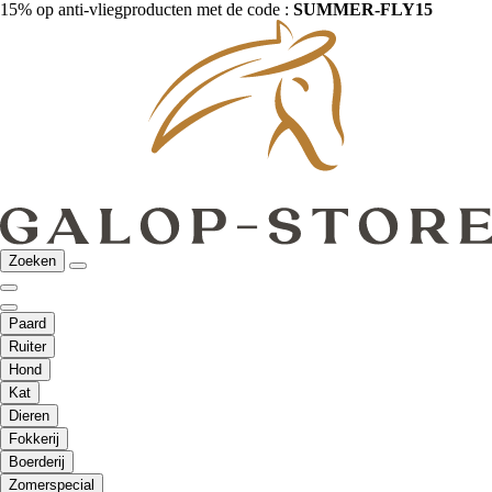
15% op anti-vliegproducten met de code :
SUMMER-FLY15
Zoeken
Paard
Ruiter
Hond
Kat
Dieren
Fokkerij
Boerderij
Zomerspecial