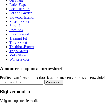
On-Fight
Padel-Expert
Pecheur-Store
Pet and Garden
Slowood Interior
Smash-Expert
Sneak'In
Sneakids
Sport is good
Training-Fit
Trek-Expert
Triathlon-Expert
TripNBikers
Vélo-Store
Winter-Expert
Abonneer je op onze nieuwsbrief
Profiteer van 10% korting door je aan te melden voor onze nieuwsbrief
Aanmelden
Blijf verbonden
Volg ons op sociale media