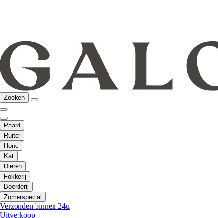
Zoeken
Paard
Ruiter
Hond
Kat
Dieren
Fokkerij
Boerderij
Zomerspecial
Verzonden binnen 24u
Uitverkoop