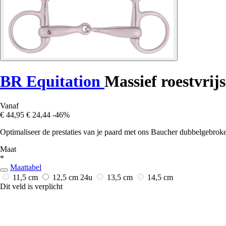
BR Equitation
Massief roestvrij
Vanaf
€ 44,95
€ 24,44
-46%
Optimaliseer de prestaties van je paard met ons Baucher dubbelgebroke
Maat
*
Maattabel
11,5 cm
12,5 cm
24u
13,5 cm
14,5 cm
Dit veld is verplicht