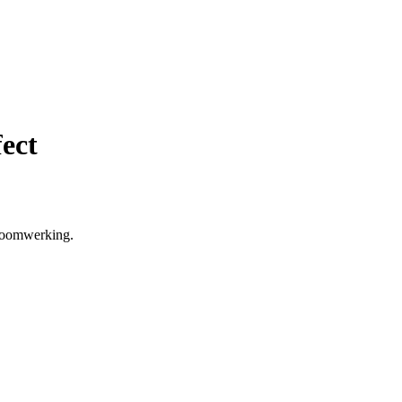
ect
fboomwerking.