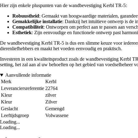
Hier zijn enkele pluspunten van de wandbevestiging Kerbl TR-5:
Robuustheid
: Gemaakt van hoogwaardige materialen, garandeert 
Gemakkelijke installatie
: Dankzij het intuïtieve ontwerp is de 
Compatibiliteit
: Ontworpen om perfect aan te passen aan versc
Esthetiek
: Zijn eenvoudige en functionele ontwerp past harmonieu
De wandbevestiging Kerbl TR-5 is dus een slimme keuze voor iedereen di
dierenliefhebbers en maakt het voeden eenvoudig en praktisch.
Investeren in een kwaliteitsproduct zoals de wandbevestiging Kerbl TR-5
setting, het zal aan al uw behoeften op het gebied van voedselbeheer v
Aanvullende informatie
Merk
Kerbl
Leveranciersreferentie
22764
Kleur
zilver
Kleur
Zilver
Geslacht
Gemengd
Leeftijdsgroep
Volwassene
Loading...
Loading...