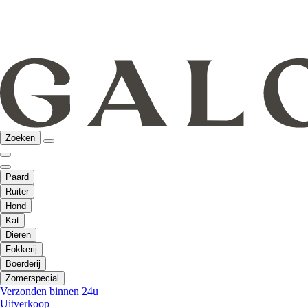
Zoeken
Paard
Ruiter
Hond
Kat
Dieren
Fokkerij
Boerderij
Zomerspecial
Verzonden binnen 24u
Uitverkoop