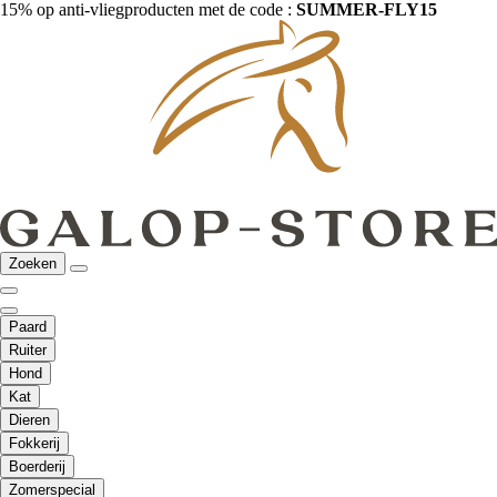
15% op anti-vliegproducten met de code :
SUMMER-FLY15
Zoeken
Paard
Ruiter
Hond
Kat
Dieren
Fokkerij
Boerderij
Zomerspecial