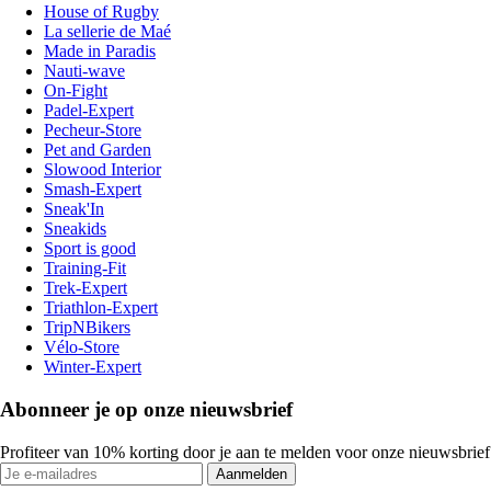
House of Rugby
La sellerie de Maé
Made in Paradis
Nauti-wave
On-Fight
Padel-Expert
Pecheur-Store
Pet and Garden
Slowood Interior
Smash-Expert
Sneak'In
Sneakids
Sport is good
Training-Fit
Trek-Expert
Triathlon-Expert
TripNBikers
Vélo-Store
Winter-Expert
Abonneer je op onze nieuwsbrief
Profiteer van 10% korting door je aan te melden voor onze nieuwsbrief
Aanmelden