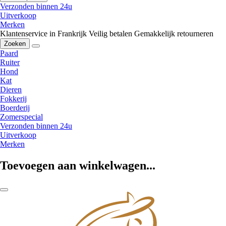
Verzonden binnen 24u
Uitverkoop
Merken
Klantenservice in Frankrijk
Veilig betalen
Gemakkelijk retourneren
Zoeken
Paard
Ruiter
Hond
Kat
Dieren
Fokkerij
Boerderij
Zomerspecial
Verzonden binnen 24u
Uitverkoop
Merken
Toevoegen aan winkelwagen...