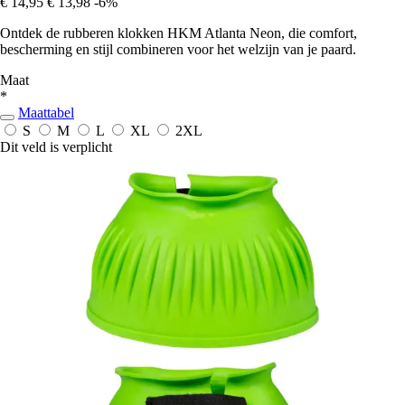
€ 14,95
€ 13,98
-6%
Ontdek de rubberen klokken HKM Atlanta Neon, die comfort,
bescherming en stijl combineren voor het welzijn van je paard.
Maat
*
Maattabel
S
M
L
XL
2XL
Dit veld is verplicht