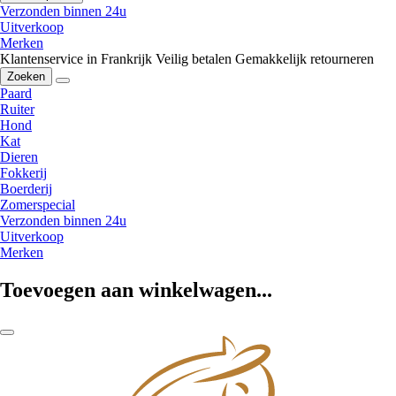
Verzonden binnen 24u
Uitverkoop
Merken
Klantenservice in Frankrijk
Veilig betalen
Gemakkelijk retourneren
Zoeken
Paard
Ruiter
Hond
Kat
Dieren
Fokkerij
Boerderij
Zomerspecial
Verzonden binnen 24u
Uitverkoop
Merken
Toevoegen aan winkelwagen...