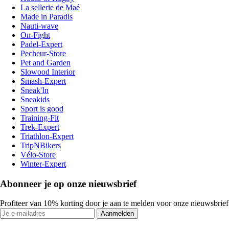
La sellerie de Maé
Made in Paradis
Nauti-wave
On-Fight
Padel-Expert
Pecheur-Store
Pet and Garden
Slowood Interior
Smash-Expert
Sneak'In
Sneakids
Sport is good
Training-Fit
Trek-Expert
Triathlon-Expert
TripNBikers
Vélo-Store
Winter-Expert
Abonneer je op onze nieuwsbrief
Profiteer van 10% korting door je aan te melden voor onze nieuwsbrief
Aanmelden