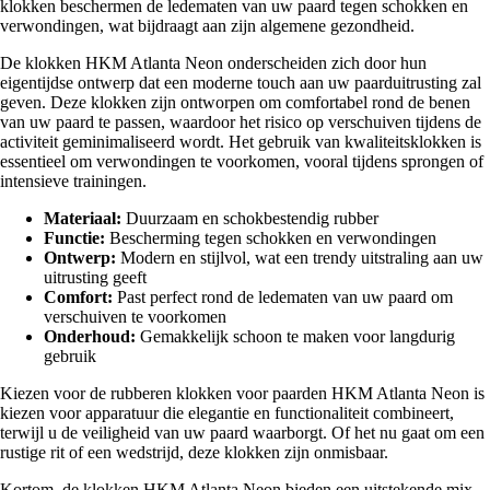
klokken beschermen de ledematen van uw paard tegen schokken en
verwondingen, wat bijdraagt aan zijn algemene gezondheid.
De klokken HKM Atlanta Neon onderscheiden zich door hun
eigentijdse ontwerp dat een moderne touch aan uw paarduitrusting zal
geven. Deze klokken zijn ontworpen om comfortabel rond de benen
van uw paard te passen, waardoor het risico op verschuiven tijdens de
activiteit geminimaliseerd wordt. Het gebruik van kwaliteitsklokken is
essentieel om verwondingen te voorkomen, vooral tijdens sprongen of
intensieve trainingen.
Materiaal:
Duurzaam en schokbestendig rubber
Functie:
Bescherming tegen schokken en verwondingen
Ontwerp:
Modern en stijlvol, wat een trendy uitstraling aan uw
uitrusting geeft
Comfort:
Past perfect rond de ledematen van uw paard om
verschuiven te voorkomen
Onderhoud:
Gemakkelijk schoon te maken voor langdurig
gebruik
Kiezen voor de rubberen klokken voor paarden HKM Atlanta Neon is
kiezen voor apparatuur die elegantie en functionaliteit combineert,
terwijl u de veiligheid van uw paard waarborgt. Of het nu gaat om een
rustige rit of een wedstrijd, deze klokken zijn onmisbaar.
Kortom, de klokken HKM Atlanta Neon bieden een uitstekende mix