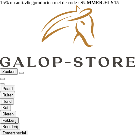
15% op anti-vliegproducten met de code :
SUMMER-FLY15
Zoeken
Paard
Ruiter
Hond
Kat
Dieren
Fokkerij
Boerderij
Zomerspecial