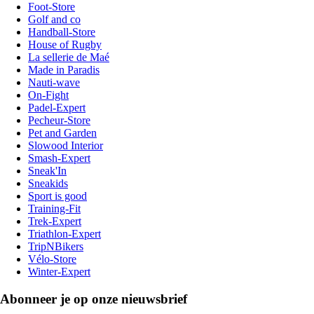
Foot-Store
Golf and co
Handball-Store
House of Rugby
La sellerie de Maé
Made in Paradis
Nauti-wave
On-Fight
Padel-Expert
Pecheur-Store
Pet and Garden
Slowood Interior
Smash-Expert
Sneak'In
Sneakids
Sport is good
Training-Fit
Trek-Expert
Triathlon-Expert
TripNBikers
Vélo-Store
Winter-Expert
Abonneer je op onze nieuwsbrief