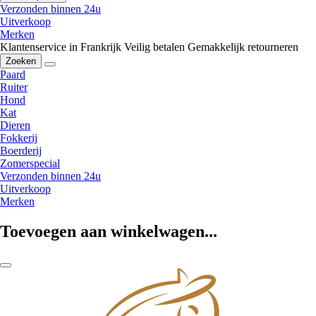
Verzonden binnen 24u
Uitverkoop
Merken
Klantenservice in Frankrijk
Veilig betalen
Gemakkelijk retourneren
Zoeken
Paard
Ruiter
Hond
Kat
Dieren
Fokkerij
Boerderij
Zomerspecial
Verzonden binnen 24u
Uitverkoop
Merken
Toevoegen aan winkelwagen...