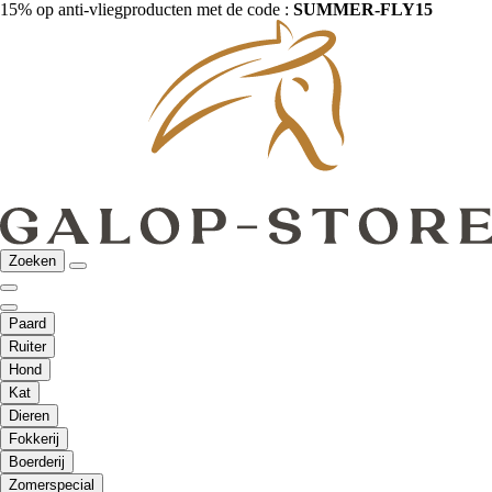
15% op anti-vliegproducten met de code :
SUMMER-FLY15
Zoeken
Paard
Ruiter
Hond
Kat
Dieren
Fokkerij
Boerderij
Zomerspecial