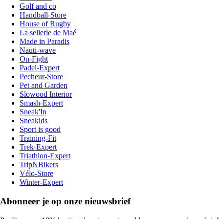
Golf and co
Handball-Store
House of Rugby
La sellerie de Maé
Made in Paradis
Nauti-wave
On-Fight
Padel-Expert
Pecheur-Store
Pet and Garden
Slowood Interior
Smash-Expert
Sneak'In
Sneakids
Sport is good
Training-Fit
Trek-Expert
Triathlon-Expert
TripNBikers
Vélo-Store
Winter-Expert
Abonneer je op onze nieuwsbrief