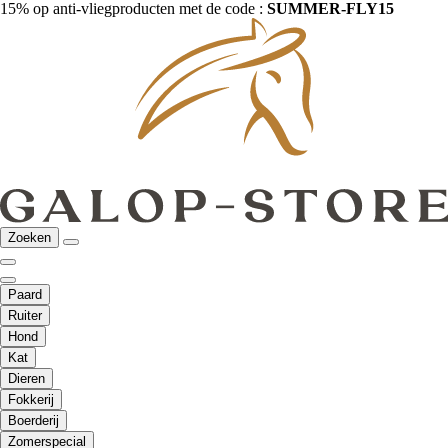
15% op anti-vliegproducten met de code :
SUMMER-FLY15
Zoeken
Paard
Ruiter
Hond
Kat
Dieren
Fokkerij
Boerderij
Zomerspecial