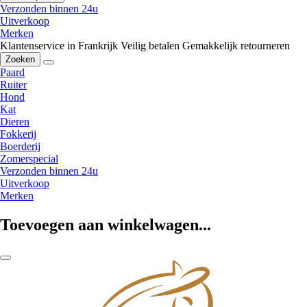
Verzonden binnen 24u
Uitverkoop
Merken
Klantenservice in Frankrijk
Veilig betalen
Gemakkelijk retourneren
Zoeken
Paard
Ruiter
Hond
Kat
Dieren
Fokkerij
Boerderij
Zomerspecial
Verzonden binnen 24u
Uitverkoop
Merken
Toevoegen aan winkelwagen...