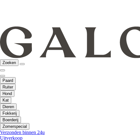
Zoeken
Paard
Ruiter
Hond
Kat
Dieren
Fokkerij
Boerderij
Zomerspecial
Verzonden binnen 24u
Uitverkoop