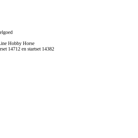
eelgoed
 Line Hobby Horse
rset 14712 en startset 14382