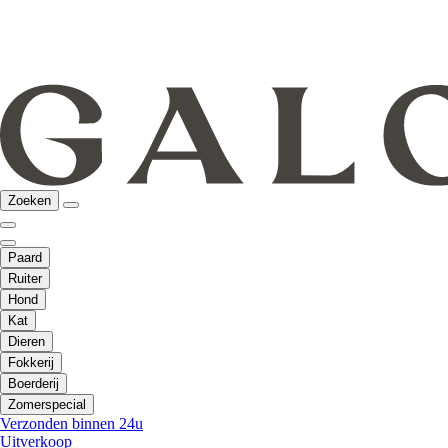
Zoeken
Paard
Ruiter
Hond
Kat
Dieren
Fokkerij
Boerderij
Zomerspecial
Verzonden binnen 24u
Uitverkoop