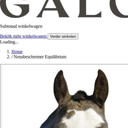
Subtotaal winkelwagen
Bekijk mijn winkelwagen
Verder winkelen
Loading...
Home
/
Neusbeschermer Equilibrium