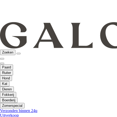
Zoeken
Paard
Ruiter
Hond
Kat
Dieren
Fokkerij
Boerderij
Zomerspecial
Verzonden binnen 24u
Uitverkoop