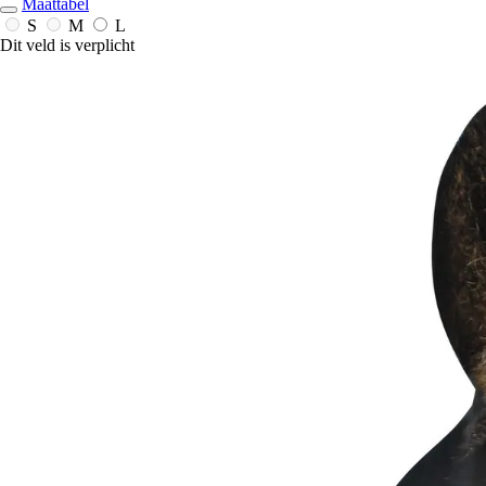
Maattabel
S
M
L
Dit veld is verplicht