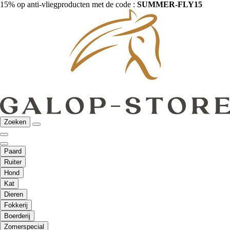
15% op anti-vliegproducten met de code :
SUMMER-FLY15
Zoeken
Paard
Ruiter
Hond
Kat
Dieren
Fokkerij
Boerderij
Zomerspecial