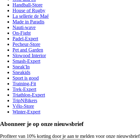
Handball-Store
House of Rugby
La sellerie de Maé
Made in Paradis
Nauti-wave
On-Fight
Padel-Expert
Pecheur-Store
Pet and Garden
Slowood Interior
Smash-Expert
Sneak'In
Sneakids
Sport is good
Training-Fit
Trek-Expert
Triathlon-Expert
TripNBikers
Vélo-Store
Winter-Expert
Abonneer je op onze nieuwsbrief
Profiteer van 10% korting door je aan te melden voor onze nieuwsbrief