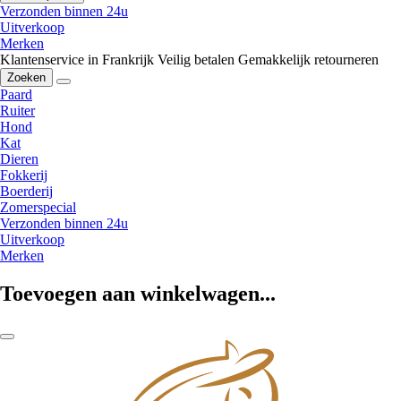
Verzonden binnen 24u
Uitverkoop
Merken
Klantenservice in Frankrijk
Veilig betalen
Gemakkelijk retourneren
Zoeken
Paard
Ruiter
Hond
Kat
Dieren
Fokkerij
Boerderij
Zomerspecial
Verzonden binnen 24u
Uitverkoop
Merken
Toevoegen aan winkelwagen...