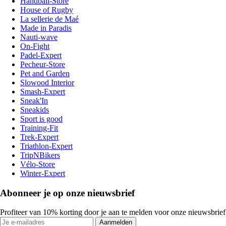
Handball-Store
House of Rugby
La sellerie de Maé
Made in Paradis
Nauti-wave
On-Fight
Padel-Expert
Pecheur-Store
Pet and Garden
Slowood Interior
Smash-Expert
Sneak'In
Sneakids
Sport is good
Training-Fit
Trek-Expert
Triathlon-Expert
TripNBikers
Vélo-Store
Winter-Expert
Abonneer je op onze nieuwsbrief
Profiteer van 10% korting door je aan te melden voor onze nieuwsbrief
Aanmelden