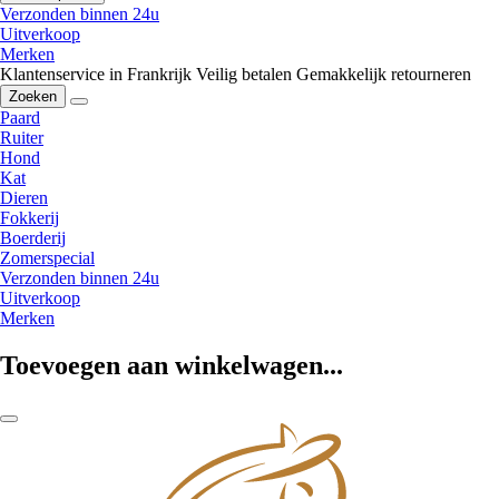
Verzonden binnen 24u
Uitverkoop
Merken
Klantenservice in Frankrijk
Veilig betalen
Gemakkelijk retourneren
Zoeken
Paard
Ruiter
Hond
Kat
Dieren
Fokkerij
Boerderij
Zomerspecial
Verzonden binnen 24u
Uitverkoop
Merken
Toevoegen aan winkelwagen...