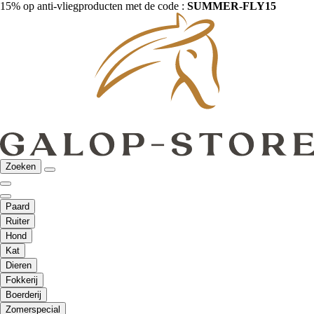
15% op anti-vliegproducten met de code :
SUMMER-FLY15
Zoeken
Paard
Ruiter
Hond
Kat
Dieren
Fokkerij
Boerderij
Zomerspecial