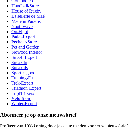
Golf and co
Handball-Store
House of Rugby
La sellerie de Maé
Made in Paradis
Nauti-wave
On-Fight
Padel-Expert
Pecheur-Store
Pet and Garden
Slowood Interior
Smash-Expert
Sneak'In
Sneakids
Sport is good
Training-Fit
Trek-Expert
Triathlon-Expert
TripNBikers
Vélo-Store
Winter-Expert
Abonneer je op onze nieuwsbrief
Profiteer van 10% korting door je aan te melden voor onze nieuwsbrief