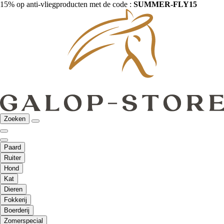
15% op anti-vliegproducten met de code :
SUMMER-FLY15
Zoeken
Paard
Ruiter
Hond
Kat
Dieren
Fokkerij
Boerderij
Zomerspecial