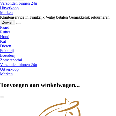
Verzonden binnen 24u
Uitverkoop
Merken
Klantenservice in Frankrijk
Veilig betalen
Gemakkelijk retourneren
Zoeken
Paard
Ruiter
Hond
Kat
Dieren
Fokkerij
Boerderij
Zomerspecial
Verzonden binnen 24u
Uitverkoop
Merken
Toevoegen aan winkelwagen...