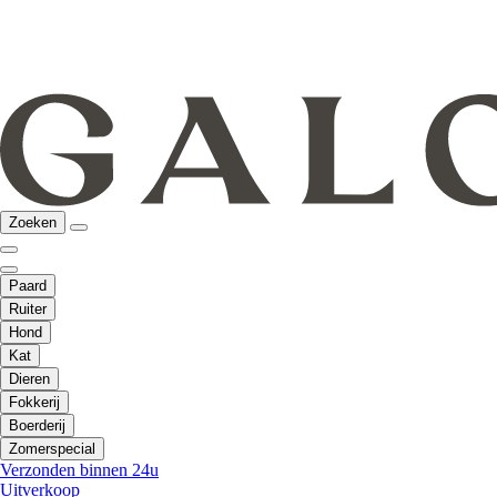
Zoeken
Paard
Ruiter
Hond
Kat
Dieren
Fokkerij
Boerderij
Zomerspecial
Verzonden binnen 24u
Uitverkoop