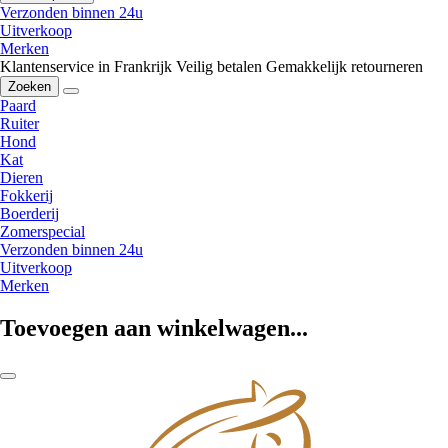
Verzonden binnen 24u
Uitverkoop
Merken
Klantenservice in Frankrijk
Veilig betalen
Gemakkelijk retourneren
Zoeken
Paard
Ruiter
Hond
Kat
Dieren
Fokkerij
Boerderij
Zomerspecial
Verzonden binnen 24u
Uitverkoop
Merken
Toevoegen aan winkelwagen...