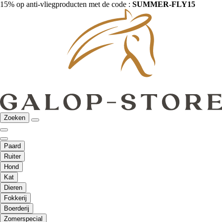
15% op anti-vliegproducten met de code :
SUMMER-FLY15
Zoeken
Paard
Ruiter
Hond
Kat
Dieren
Fokkerij
Boerderij
Zomerspecial