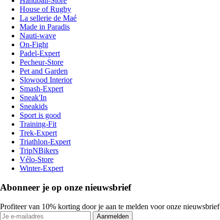
Handball-Store
House of Rugby
La sellerie de Maé
Made in Paradis
Nauti-wave
On-Fight
Padel-Expert
Pecheur-Store
Pet and Garden
Slowood Interior
Smash-Expert
Sneak'In
Sneakids
Sport is good
Training-Fit
Trek-Expert
Triathlon-Expert
TripNBikers
Vélo-Store
Winter-Expert
Abonneer je op onze nieuwsbrief
Profiteer van 10% korting door je aan te melden voor onze nieuwsbrief
Aanmelden