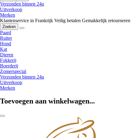
Verzonden binnen 24u
Uitverkoop
Merken
Klantenservice in Frankrijk
Veilig betalen
Gemakkelijk retourneren
Zoeken
Paard
Ruiter
Hond
Kat
Dieren
Fokkerij
Boerderij
Zomerspecial
Verzonden binnen 24u
Uitverkoop
Merken
Toevoegen aan winkelwagen...