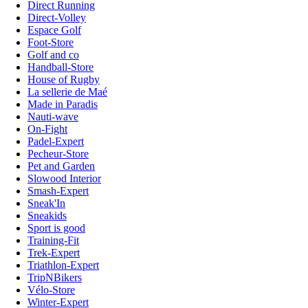
Direct Running
Direct-Volley
Espace Golf
Foot-Store
Golf and co
Handball-Store
House of Rugby
La sellerie de Maé
Made in Paradis
Nauti-wave
On-Fight
Padel-Expert
Pecheur-Store
Pet and Garden
Slowood Interior
Smash-Expert
Sneak'In
Sneakids
Sport is good
Training-Fit
Trek-Expert
Triathlon-Expert
TripNBikers
Vélo-Store
Winter-Expert