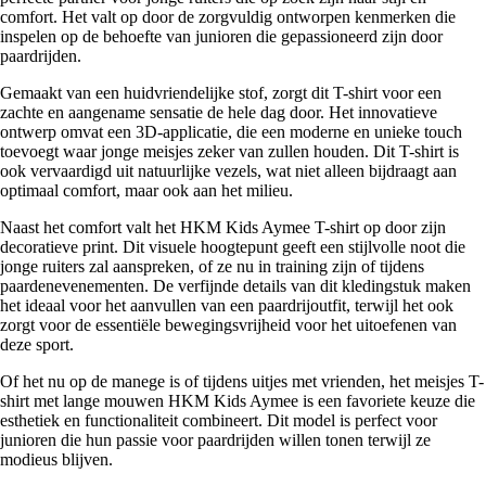
comfort. Het valt op door de zorgvuldig ontworpen kenmerken die
inspelen op de behoefte van junioren die gepassioneerd zijn door
paardrijden.
Gemaakt van een huidvriendelijke stof, zorgt dit T-shirt voor een
zachte en aangename sensatie de hele dag door. Het innovatieve
ontwerp omvat een 3D-applicatie, die een moderne en unieke touch
toevoegt waar jonge meisjes zeker van zullen houden. Dit T-shirt is
ook vervaardigd uit natuurlijke vezels, wat niet alleen bijdraagt aan
optimaal comfort, maar ook aan het milieu.
Naast het comfort valt het HKM Kids Aymee T-shirt op door zijn
decoratieve print. Dit visuele hoogtepunt geeft een stijlvolle noot die
jonge ruiters zal aanspreken, of ze nu in training zijn of tijdens
paardenevenementen. De verfijnde details van dit kledingstuk maken
het ideaal voor het aanvullen van een paardrijoutfit, terwijl het ook
zorgt voor de essentiële bewegingsvrijheid voor het uitoefenen van
deze sport.
Of het nu op de manege is of tijdens uitjes met vrienden, het meisjes T-
shirt met lange mouwen HKM Kids Aymee is een favoriete keuze die
esthetiek en functionaliteit combineert. Dit model is perfect voor
junioren die hun passie voor paardrijden willen tonen terwijl ze
modieus blijven.