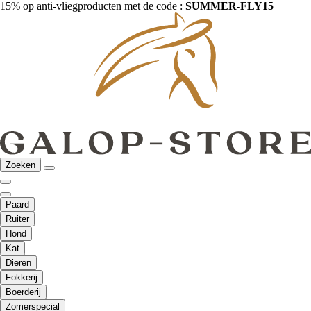
15% op anti-vliegproducten met de code :
SUMMER-FLY15
Zoeken
Paard
Ruiter
Hond
Kat
Dieren
Fokkerij
Boerderij
Zomerspecial