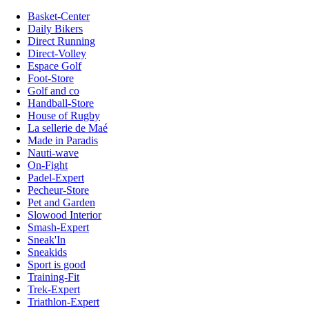
Basket-Center
Daily Bikers
Direct Running
Direct-Volley
Espace Golf
Foot-Store
Golf and co
Handball-Store
House of Rugby
La sellerie de Maé
Made in Paradis
Nauti-wave
On-Fight
Padel-Expert
Pecheur-Store
Pet and Garden
Slowood Interior
Smash-Expert
Sneak'In
Sneakids
Sport is good
Training-Fit
Trek-Expert
Triathlon-Expert