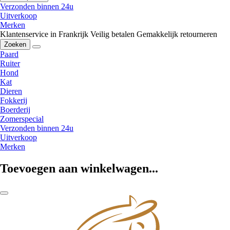
Verzonden binnen 24u
Uitverkoop
Merken
Klantenservice in Frankrijk
Veilig betalen
Gemakkelijk retourneren
Zoeken
Paard
Ruiter
Hond
Kat
Dieren
Fokkerij
Boerderij
Zomerspecial
Verzonden binnen 24u
Uitverkoop
Merken
Toevoegen aan winkelwagen...