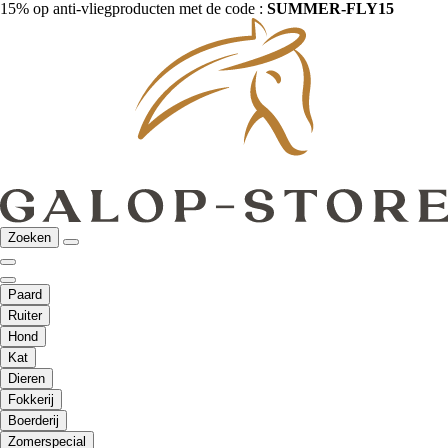
15% op anti-vliegproducten met de code :
SUMMER-FLY15
Zoeken
Paard
Ruiter
Hond
Kat
Dieren
Fokkerij
Boerderij
Zomerspecial