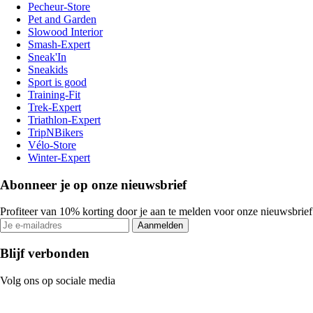
Pecheur-Store
Pet and Garden
Slowood Interior
Smash-Expert
Sneak'In
Sneakids
Sport is good
Training-Fit
Trek-Expert
Triathlon-Expert
TripNBikers
Vélo-Store
Winter-Expert
Abonneer je op onze nieuwsbrief
Profiteer van 10% korting door je aan te melden voor onze nieuwsbrief
Aanmelden
Blijf verbonden
Volg ons op sociale media