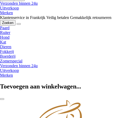
Verzonden binnen 24u
Uitverkoop
Merken
Klantenservice in Frankrijk
Veilig betalen
Gemakkelijk retourneren
Zoeken
Paard
Ruiter
Hond
Kat
Dieren
Fokkerij
Boerderij
Zomerspecial
Verzonden binnen 24u
Uitverkoop
Merken
Toevoegen aan winkelwagen...