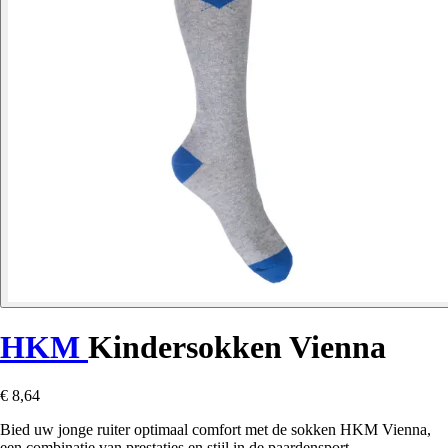
HKM
Kindersokken Vienna
€ 8,64
Bied uw jonge ruiter optimaal comfort met de sokken HKM Vienna,
een combinatie van prestaties en stijl in de paardensport.