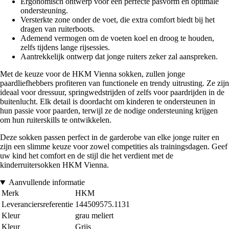
Ergonomisch ontwerp voor een perfecte pasvorm en optimale
ondersteuning.
Versterkte zone onder de voet, die extra comfort biedt bij het
dragen van ruiterboots.
Ademend vermogen om de voeten koel en droog te houden,
zelfs tijdens lange rijsessies.
Aantrekkelijk ontwerp dat jonge ruiters zeker zal aanspreken.
Met de keuze voor de HKM Vienna sokken, zullen jonge
paardliefhebbers profiteren van functionele en trendy uitrusting. Ze zijn
ideaal voor dressuur, springwedstrijden of zelfs voor paardrijden in de
buitenlucht. Elk detail is doordacht om kinderen te ondersteunen in
hun passie voor paarden, terwijl ze de nodige ondersteuning krijgen
om hun ruiterskills te ontwikkelen.
Deze sokken passen perfect in de garderobe van elke jonge ruiter en
zijn een slimme keuze voor zowel competities als trainingsdagen. Geef
uw kind het comfort en de stijl die het verdient met de
kinderruitersokken HKM Vienna.
Aanvullende informatie
Merk
HKM
Leveranciersreferentie
144509575.1131
Kleur
grau meliert
Kleur
Grijs