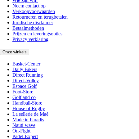
Wie zijn wij?
Neem contact op
Verkoopvoorwaarden
Retourneren en terugbetalen
Juridische disclaimer
Betaalmethoden
Prijzen en leveringsopties
Privacy verklaring
Onze winkels
Basket-Center
Daily Bikers
Direct Running
Direct-Volley
Espace Golf
Foot-Store
Golf and co
Handball-Store
House of Rugby
La sellerie de Maé
Made in Paradis
Nauti-wave
On-Fight
Padel-Expert