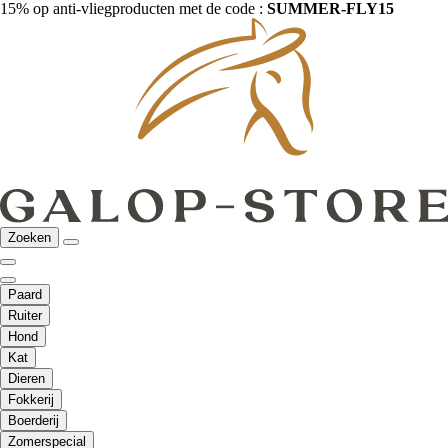
15% op anti-vliegproducten met de code :
SUMMER-FLY15
Zoeken
Paard
Ruiter
Hond
Kat
Dieren
Fokkerij
Boerderij
Zomerspecial