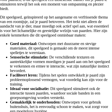
stimuleren terwijl het ook een moment van ontspanning en plezier
biedt.
Dit speelgoed, geïnspireerd op het aangename en verfrissende thema
van een roomijsje, zal je paard betoveren. Het trekt niet alleen de
aandacht van je dier, maar moedigt ook actief spel aan, wat essentieel
is voor het lichamelijke en geestelijke welzijn van paarden. Hier zijn
enkele kenmerken die dit speelgoed onmisbaar maken:
Goed materiaal:
Ontworpen met duurzame en stevige
materialen, dit speelgoed is gemaakt om de meest intense
spelletjes te weerstaan.
Sensorische stimulatie:
De verschillende texturen en
aantrekkelijke vormen moedigen je paard aan om het speelgoed
te verkennen en ermee te interactie, wat zijn natuurlijke instinct
bevordert.
Faciliteert leren:
Tijdens het spelen ontwikkelt je paard zijn
probleemoplossend vermogen, wat voordelig kan zijn voor de
training.
Ideaal voor socialisatie:
Dit speelgoed stimuleert ook de
interactie tussen paarden, waardoor sociale banden in een
groepsomgeving worden versterkt.
Gemakkelijk te onderhouden:
Ontworpen voor gebruik
buitenshuis, het is eenvoudig schoon te maken, wat zorgt voor
een moeiteloze hygiëne.