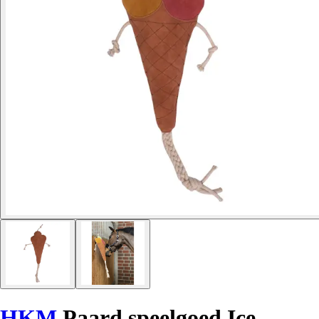
HKM
Paard speelgoed Ice