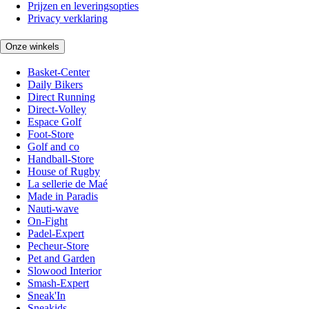
Prijzen en leveringsopties
Privacy verklaring
Onze winkels
Basket-Center
Daily Bikers
Direct Running
Direct-Volley
Espace Golf
Foot-Store
Golf and co
Handball-Store
House of Rugby
La sellerie de Maé
Made in Paradis
Nauti-wave
On-Fight
Padel-Expert
Pecheur-Store
Pet and Garden
Slowood Interior
Smash-Expert
Sneak'In
Sneakids