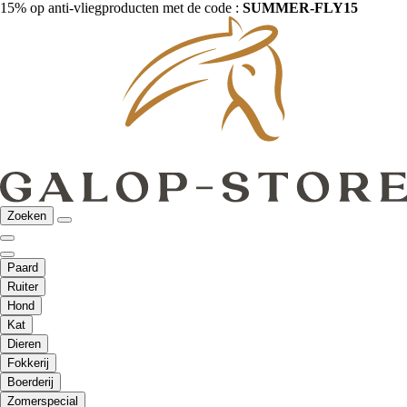
15% op anti-vliegproducten met de code :
SUMMER-FLY15
Zoeken
Paard
Ruiter
Hond
Kat
Dieren
Fokkerij
Boerderij
Zomerspecial