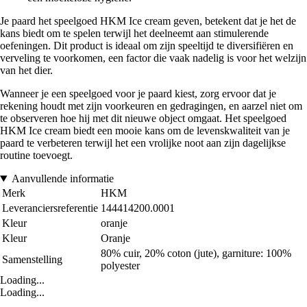
Je paard het speelgoed HKM Ice cream geven, betekent dat je het de
kans biedt om te spelen terwijl het deelneemt aan stimulerende
oefeningen. Dit product is ideaal om zijn speeltijd te diversifiëren en
verveling te voorkomen, een factor die vaak nadelig is voor het welzijn
van het dier.
Wanneer je een speelgoed voor je paard kiest, zorg ervoor dat je
rekening houdt met zijn voorkeuren en gedragingen, en aarzel niet om
te observeren hoe hij met dit nieuwe object omgaat. Het speelgoed
HKM Ice cream biedt een mooie kans om de levenskwaliteit van je
paard te verbeteren terwijl het een vrolijke noot aan zijn dagelijkse
routine toevoegt.
Aanvullende informatie
Merk
HKM
Leveranciersreferentie
144414200.0001
Kleur
oranje
Kleur
Oranje
80% cuir, 20% coton (jute), garniture: 100%
Samenstelling
polyester
Loading...
Loading...