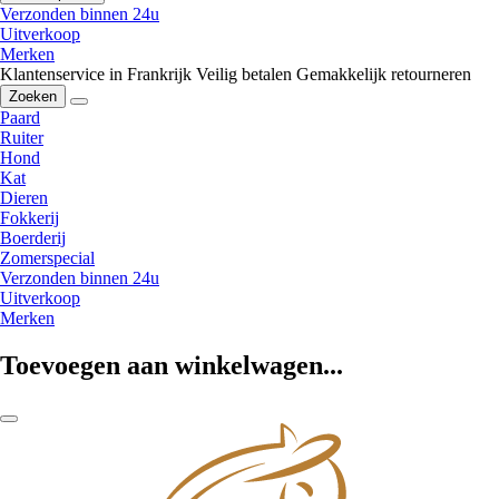
Verzonden binnen 24u
Uitverkoop
Merken
Klantenservice in Frankrijk
Veilig betalen
Gemakkelijk retourneren
Zoeken
Paard
Ruiter
Hond
Kat
Dieren
Fokkerij
Boerderij
Zomerspecial
Verzonden binnen 24u
Uitverkoop
Merken
Toevoegen aan winkelwagen...