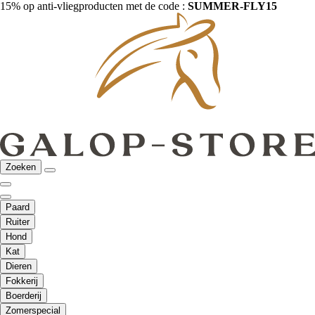
15% op anti-vliegproducten met de code :
SUMMER-FLY15
Zoeken
Paard
Ruiter
Hond
Kat
Dieren
Fokkerij
Boerderij
Zomerspecial