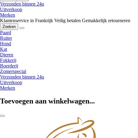
Verzonden binnen 24u
Uitverkoop
Merken
Klantenservice in Frankrijk
Veilig betalen
Gemakkelijk retourneren
Zoeken
Paard
Ruiter
Hond
Kat
Dieren
Fokkerij
Boerderij
Zomerspecial
Verzonden binnen 24u
Uitverkoop
Merken
Toevoegen aan winkelwagen...