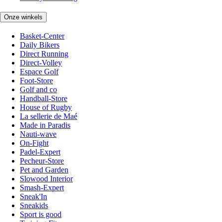
Onze winkels
Basket-Center
Daily Bikers
Direct Running
Direct-Volley
Espace Golf
Foot-Store
Golf and co
Handball-Store
House of Rugby
La sellerie de Maé
Made in Paradis
Nauti-wave
On-Fight
Padel-Expert
Pecheur-Store
Pet and Garden
Slowood Interior
Smash-Expert
Sneak'In
Sneakids
Sport is good