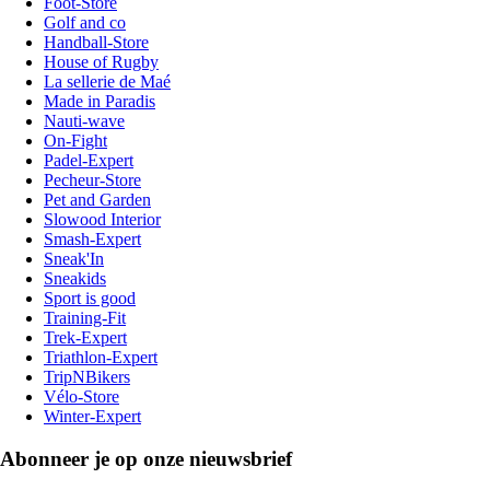
Foot-Store
Golf and co
Handball-Store
House of Rugby
La sellerie de Maé
Made in Paradis
Nauti-wave
On-Fight
Padel-Expert
Pecheur-Store
Pet and Garden
Slowood Interior
Smash-Expert
Sneak'In
Sneakids
Sport is good
Training-Fit
Trek-Expert
Triathlon-Expert
TripNBikers
Vélo-Store
Winter-Expert
Abonneer je op onze nieuwsbrief