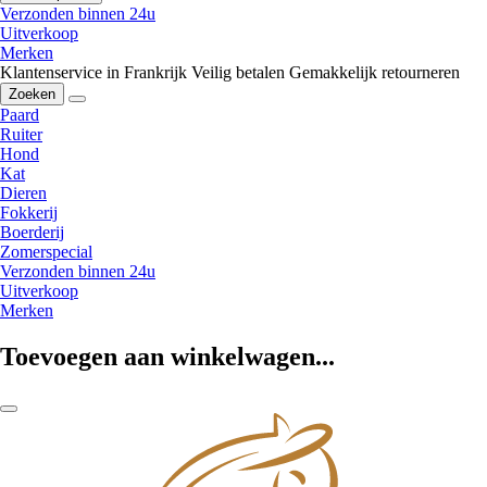
Verzonden binnen 24u
Uitverkoop
Merken
Klantenservice in Frankrijk
Veilig betalen
Gemakkelijk retourneren
Zoeken
Paard
Ruiter
Hond
Kat
Dieren
Fokkerij
Boerderij
Zomerspecial
Verzonden binnen 24u
Uitverkoop
Merken
Toevoegen aan winkelwagen...