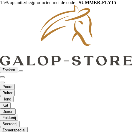
15% op anti-vliegproducten met de code :
SUMMER-FLY15
Zoeken
Paard
Ruiter
Hond
Kat
Dieren
Fokkerij
Boerderij
Zomerspecial