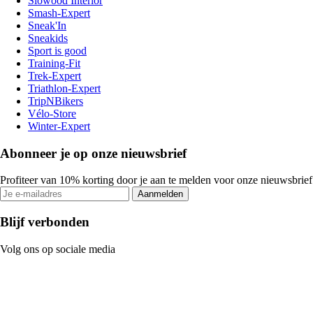
Slowood Interior
Smash-Expert
Sneak'In
Sneakids
Sport is good
Training-Fit
Trek-Expert
Triathlon-Expert
TripNBikers
Vélo-Store
Winter-Expert
Abonneer je op onze nieuwsbrief
Profiteer van 10% korting door je aan te melden voor onze nieuwsbrief
Aanmelden
Blijf verbonden
Volg ons op sociale media