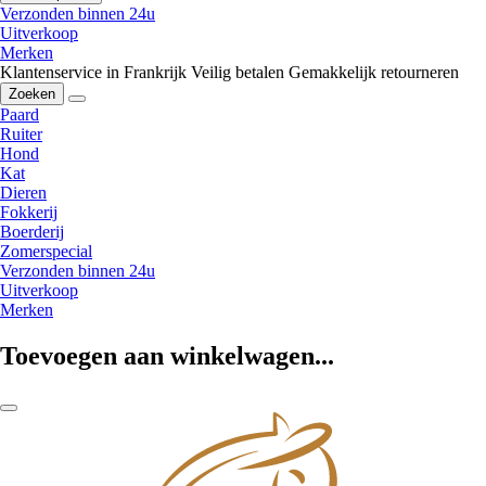
Verzonden binnen 24u
Uitverkoop
Merken
Klantenservice in Frankrijk
Veilig betalen
Gemakkelijk retourneren
Zoeken
Paard
Ruiter
Hond
Kat
Dieren
Fokkerij
Boerderij
Zomerspecial
Verzonden binnen 24u
Uitverkoop
Merken
Toevoegen aan winkelwagen...