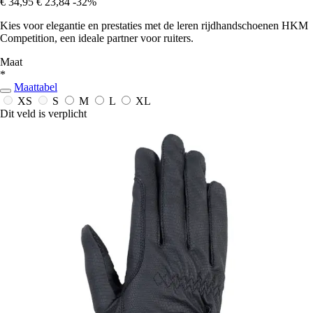
€ 34,95
€ 23,84
-32%
Kies voor elegantie en prestaties met de leren rijdhandschoenen HKM
Competition, een ideale partner voor ruiters.
Maat
*
Maattabel
XS
S
M
L
XL
Dit veld is verplicht