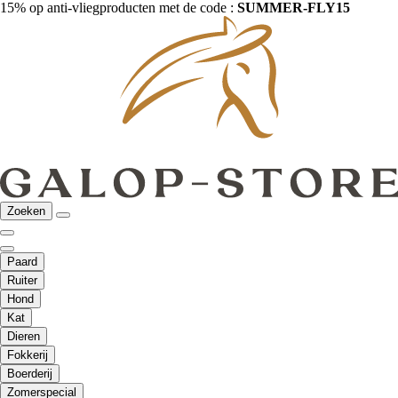
15% op anti-vliegproducten met de code :
SUMMER-FLY15
Zoeken
Paard
Ruiter
Hond
Kat
Dieren
Fokkerij
Boerderij
Zomerspecial