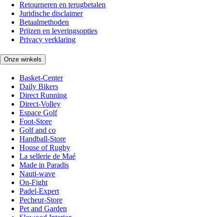
Retourneren en terugbetalen
Juridische disclaimer
Betaalmethoden
Prijzen en leveringsopties
Privacy verklaring
Onze winkels
Basket-Center
Daily Bikers
Direct Running
Direct-Volley
Espace Golf
Foot-Store
Golf and co
Handball-Store
House of Rugby
La sellerie de Maé
Made in Paradis
Nauti-wave
On-Fight
Padel-Expert
Pecheur-Store
Pet and Garden