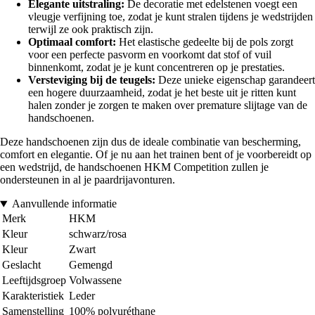
Elegante uitstraling:
De decoratie met edelstenen voegt een
vleugje verfijning toe, zodat je kunt stralen tijdens je wedstrijden
terwijl ze ook praktisch zijn.
Optimaal comfort:
Het elastische gedeelte bij de pols zorgt
voor een perfecte pasvorm en voorkomt dat stof of vuil
binnenkomt, zodat je je kunt concentreren op je prestaties.
Versteviging bij de teugels:
Deze unieke eigenschap garandeert
een hogere duurzaamheid, zodat je het beste uit je ritten kunt
halen zonder je zorgen te maken over premature slijtage van de
handschoenen.
Deze handschoenen zijn dus de ideale combinatie van bescherming,
comfort en elegantie. Of je nu aan het trainen bent of je voorbereidt op
een wedstrijd, de handschoenen HKM Competition zullen je
ondersteunen in al je paardrijavonturen.
Aanvullende informatie
Merk
HKM
Kleur
schwarz/rosa
Kleur
Zwart
Geslacht
Gemengd
Leeftijdsgroep
Volwassene
Karakteristiek
Leder
Samenstelling
100% polyuréthane