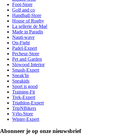
Foot-Store
Golf and co
Handball-Store
House of Rugby
La sellerie de Maé
Made in Paradis
Nauti-wave
On-Fight
Padel-Expert
Pecheur-Store
Pet and Garden
Slowood Interior
Smash-Expert
Sneak'In
Sneakids
Sport is good
Training-Fit
Trek-Expert
Triathlon-Expert
TripNBikers
Vélo-Store
Winter-Expert
Abonneer je op onze nieuwsbrief