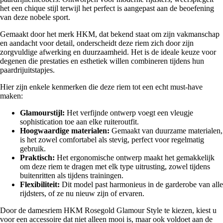
het een chique stijl terwijl het perfect is aangepast aan de beoefening
van deze nobele sport.
Gemaakt door het merk HKM, dat bekend staat om zijn vakmanschap
en aandacht voor detail, onderscheidt deze riem zich door zijn
zorgvuldige afwerking en duurzaamheid. Het is de ideale keuze voor
degenen die prestaties en esthetiek willen combineren tijdens hun
paardrijuitstapjes.
Hier zijn enkele kenmerken die deze riem tot een echt must-have
maken:
Glamourstijl:
Het verfijnde ontwerp voegt een vleugje
sophistication toe aan elke ruiteroutfit.
Hoogwaardige materialen:
Gemaakt van duurzame materialen,
is het zowel comfortabel als stevig, perfect voor regelmatig
gebruik.
Praktisch:
Het ergonomische ontwerp maakt het gemakkelijk
om deze riem te dragen met elk type uitrusting, zowel tijdens
buitenritten als tijdens trainingen.
Flexibiliteit:
Dit model past harmonieus in de garderobe van alle
rijdsters, of ze nu nieuw zijn of ervaren.
Door de damesriem HKM Rosegold Glamour Style te kiezen, kiest u
voor een accessoire dat niet alleen mooi is, maar ook voldoet aan de