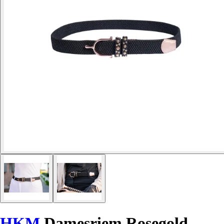
HKM
Damesriem Rosegold