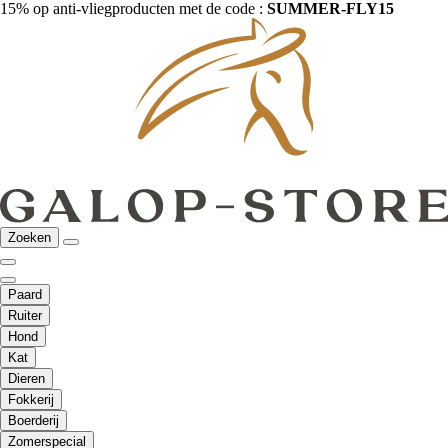
15% op anti-vliegproducten met de code :
SUMMER-FLY15
Zoeken
Paard
Ruiter
Hond
Kat
Dieren
Fokkerij
Boerderij
Zomerspecial