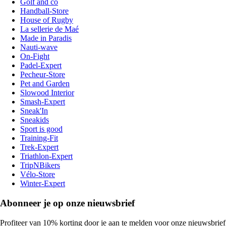
Golf and co
Handball-Store
House of Rugby
La sellerie de Maé
Made in Paradis
Nauti-wave
On-Fight
Padel-Expert
Pecheur-Store
Pet and Garden
Slowood Interior
Smash-Expert
Sneak'In
Sneakids
Sport is good
Training-Fit
Trek-Expert
Triathlon-Expert
TripNBikers
Vélo-Store
Winter-Expert
Abonneer je op onze nieuwsbrief
Profiteer van 10% korting door je aan te melden voor onze nieuwsbrief