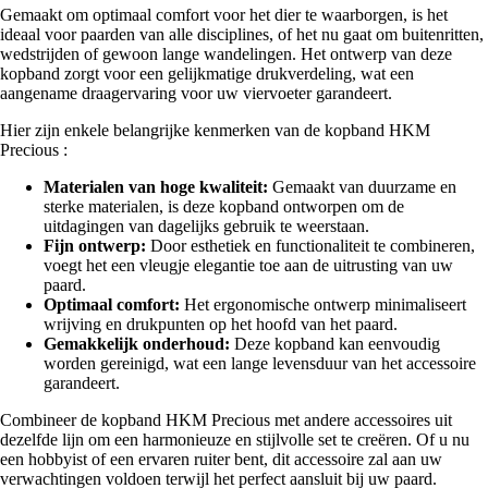
Gemaakt om optimaal comfort voor het dier te waarborgen, is het
ideaal voor paarden van alle disciplines, of het nu gaat om buitenritten,
wedstrijden of gewoon lange wandelingen. Het ontwerp van deze
kopband zorgt voor een gelijkmatige drukverdeling, wat een
aangename draagervaring voor uw viervoeter garandeert.
Hier zijn enkele belangrijke kenmerken van de kopband HKM
Precious :
Materialen van hoge kwaliteit:
Gemaakt van duurzame en
sterke materialen, is deze kopband ontworpen om de
uitdagingen van dagelijks gebruik te weerstaan.
Fijn ontwerp:
Door esthetiek en functionaliteit te combineren,
voegt het een vleugje elegantie toe aan de uitrusting van uw
paard.
Optimaal comfort:
Het ergonomische ontwerp minimaliseert
wrijving en drukpunten op het hoofd van het paard.
Gemakkelijk onderhoud:
Deze kopband kan eenvoudig
worden gereinigd, wat een lange levensduur van het accessoire
garandeert.
Combineer de kopband HKM Precious met andere accessoires uit
dezelfde lijn om een harmonieuze en stijlvolle set te creëren. Of u nu
een hobbyist of een ervaren ruiter bent, dit accessoire zal aan uw
verwachtingen voldoen terwijl het perfect aansluit bij uw paard.