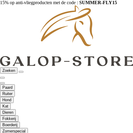
15% op anti-vliegproducten met de code :
SUMMER-FLY15
Zoeken
Paard
Ruiter
Hond
Kat
Dieren
Fokkerij
Boerderij
Zomerspecial