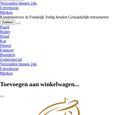
Verzonden binnen 24u
Uitverkoop
Merken
Klantenservice in Frankrijk
Veilig betalen
Gemakkelijk retourneren
Zoeken
Paard
Ruiter
Hond
Kat
Dieren
Fokkerij
Boerderij
Zomerspecial
Verzonden binnen 24u
Uitverkoop
Merken
Toevoegen aan winkelwagen...