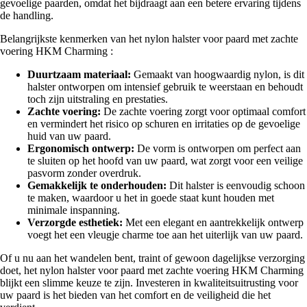
gevoelige paarden, omdat het bijdraagt aan een betere ervaring tijdens
de handling.
Belangrijkste kenmerken van het nylon halster voor paard met zachte
voering HKM Charming :
Duurtzaam materiaal:
Gemaakt van hoogwaardig nylon, is dit
halster ontworpen om intensief gebruik te weerstaan en behoudt
toch zijn uitstraling en prestaties.
Zachte voering:
De zachte voering zorgt voor optimaal comfort
en vermindert het risico op schuren en irritaties op de gevoelige
huid van uw paard.
Ergonomisch ontwerp:
De vorm is ontworpen om perfect aan
te sluiten op het hoofd van uw paard, wat zorgt voor een veilige
pasvorm zonder overdruk.
Gemakkelijk te onderhouden:
Dit halster is eenvoudig schoon
te maken, waardoor u het in goede staat kunt houden met
minimale inspanning.
Verzorgde esthetiek:
Met een elegant en aantrekkelijk ontwerp
voegt het een vleugje charme toe aan het uiterlijk van uw paard.
Of u nu aan het wandelen bent, traint of gewoon dagelijkse verzorging
doet, het nylon halster voor paard met zachte voering HKM Charming
blijkt een slimme keuze te zijn. Investeren in kwaliteitsuitrusting voor
uw paard is het bieden van het comfort en de veiligheid die het