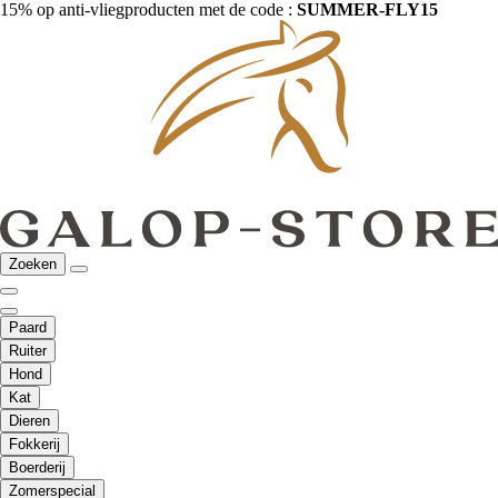
15% op anti-vliegproducten met de code :
SUMMER-FLY15
Zoeken
Paard
Ruiter
Hond
Kat
Dieren
Fokkerij
Boerderij
Zomerspecial