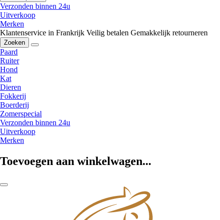
Verzonden binnen 24u
Uitverkoop
Merken
Klantenservice in Frankrijk
Veilig betalen
Gemakkelijk retourneren
Zoeken
Paard
Ruiter
Hond
Kat
Dieren
Fokkerij
Boerderij
Zomerspecial
Verzonden binnen 24u
Uitverkoop
Merken
Toevoegen aan winkelwagen...