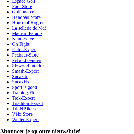
Espace Golf
Foot-Store
Golf and co
Handball-Store
House of Rugby
La sellerie de Maé
Made in Paradis
Nauti-wave
On-Fight
Padel-Expert
Pecheur-Store
Pet and Garden
Slowood Interior
Smash-Expert
Sneak'In
Sneakids
Sport is good
Training-Fit
Trek-Expert
Triathlon-Expert
TripNBikers
Vélo-Store
Winter-Expert
Abonneer je op onze nieuwsbrief