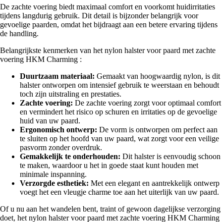
De zachte voering biedt maximaal comfort en voorkomt huidirritaties
tijdens langdurig gebruik. Dit detail is bijzonder belangrijk voor
gevoelige paarden, omdat het bijdraagt aan een betere ervaring tijdens
de handling.
Belangrijkste kenmerken van het nylon halster voor paard met zachte
voering HKM Charming :
Duurtzaam materiaal:
Gemaakt van hoogwaardig nylon, is dit
halster ontworpen om intensief gebruik te weerstaan en behoudt
toch zijn uitstraling en prestaties.
Zachte voering:
De zachte voering zorgt voor optimaal comfort
en vermindert het risico op schuren en irritaties op de gevoelige
huid van uw paard.
Ergonomisch ontwerp:
De vorm is ontworpen om perfect aan
te sluiten op het hoofd van uw paard, wat zorgt voor een veilige
pasvorm zonder overdruk.
Gemakkelijk te onderhouden:
Dit halster is eenvoudig schoon
te maken, waardoor u het in goede staat kunt houden met
minimale inspanning.
Verzorgde esthetiek:
Met een elegant en aantrekkelijk ontwerp
voegt het een vleugje charme toe aan het uiterlijk van uw paard.
Of u nu aan het wandelen bent, traint of gewoon dagelijkse verzorging
doet, het nylon halster voor paard met zachte voering HKM Charming