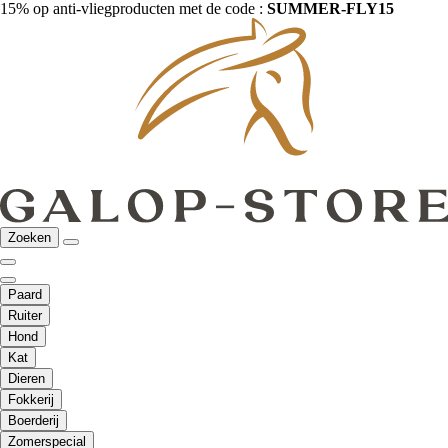
15% op anti-vliegproducten met de code :
SUMMER-FLY15
Zoeken
Paard
Ruiter
Hond
Kat
Dieren
Fokkerij
Boerderij
Zomerspecial