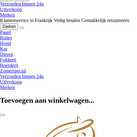
Verzonden binnen 24u
Uitverkoop
Merken
Klantenservice in Frankrijk
Veilig betalen
Gemakkelijk retourneren
Zoeken
Paard
Ruiter
Hond
Kat
Dieren
Fokkerij
Boerderij
Zomerspecial
Verzonden binnen 24u
Uitverkoop
Merken
Toevoegen aan winkelwagen...