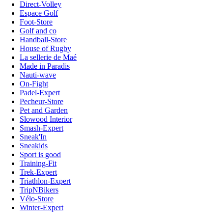
Direct-Volley
Espace Golf
Foot-Store
Golf and co
Handball-Store
House of Rugby
La sellerie de Maé
Made in Paradis
Nauti-wave
On-Fight
Padel-Expert
Pecheur-Store
Pet and Garden
Slowood Interior
Smash-Expert
Sneak'In
Sneakids
Sport is good
Training-Fit
Trek-Expert
Triathlon-Expert
TripNBikers
Vélo-Store
Winter-Expert