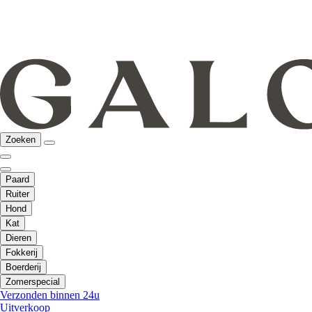
Zoeken
Paard
Ruiter
Hond
Kat
Dieren
Fokkerij
Boerderij
Zomerspecial
Verzonden binnen 24u
Uitverkoop