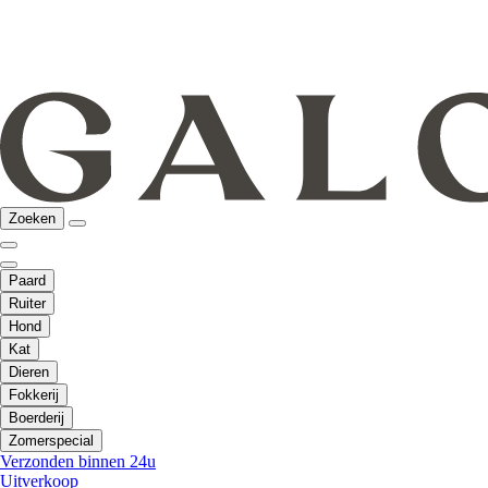
Zoeken
Paard
Ruiter
Hond
Kat
Dieren
Fokkerij
Boerderij
Zomerspecial
Verzonden binnen 24u
Uitverkoop