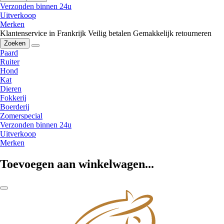
Verzonden binnen 24u
Uitverkoop
Merken
Klantenservice in Frankrijk
Veilig betalen
Gemakkelijk retourneren
Zoeken
Paard
Ruiter
Hond
Kat
Dieren
Fokkerij
Boerderij
Zomerspecial
Verzonden binnen 24u
Uitverkoop
Merken
Toevoegen aan winkelwagen...