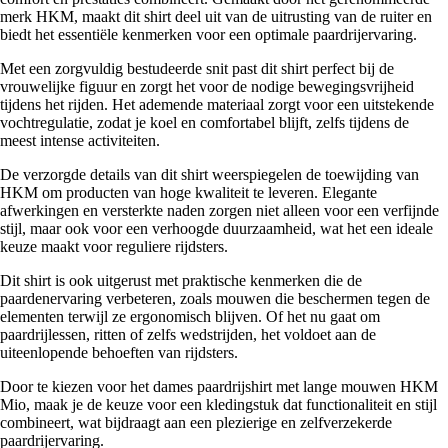
merk HKM, maakt dit shirt deel uit van de uitrusting van de ruiter en
biedt het essentiële kenmerken voor een optimale paardrijervaring.
Met een zorgvuldig bestudeerde snit past dit shirt perfect bij de
vrouwelijke figuur en zorgt het voor de nodige bewegingsvrijheid
tijdens het rijden. Het ademende materiaal zorgt voor een uitstekende
vochtregulatie, zodat je koel en comfortabel blijft, zelfs tijdens de
meest intense activiteiten.
De verzorgde details van dit shirt weerspiegelen de toewijding van
HKM om producten van hoge kwaliteit te leveren. Elegante
afwerkingen en versterkte naden zorgen niet alleen voor een verfijnde
stijl, maar ook voor een verhoogde duurzaamheid, wat het een ideale
keuze maakt voor reguliere rijdsters.
Dit shirt is ook uitgerust met praktische kenmerken die de
paardenervaring verbeteren, zoals mouwen die beschermen tegen de
elementen terwijl ze ergonomisch blijven. Of het nu gaat om
paardrijlessen, ritten of zelfs wedstrijden, het voldoet aan de
uiteenlopende behoeften van rijdsters.
Door te kiezen voor het dames paardrijshirt met lange mouwen HKM
Mio, maak je de keuze voor een kledingstuk dat functionaliteit en stijl
combineert, wat bijdraagt aan een plezierige en zelfverzekerde
paardrijervaring.