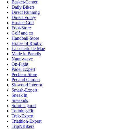
Basket-Center
Daily Bikers
Direct Running
Direct-Volley
Espace Golf
Foot-Store
Golf and co
Handball-Store
House of Rugby
La sellerie de Maé
Made in Paradis
Nauti-wave
On-Fight
Padel-Expert
Pecheur-Store
Pet and Garden
Slowood Interior
Smash-Expert
Sneak'In
Sneakids
Sport is good
Training-Fit
Trek-Expert
Triathlon-Expert
TripNBikers