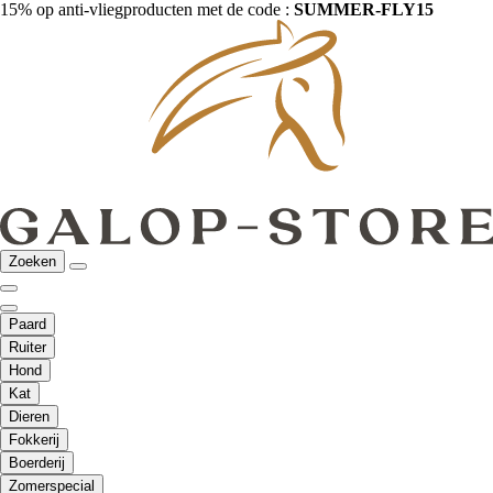
15% op anti-vliegproducten met de code :
SUMMER-FLY15
Zoeken
Paard
Ruiter
Hond
Kat
Dieren
Fokkerij
Boerderij
Zomerspecial