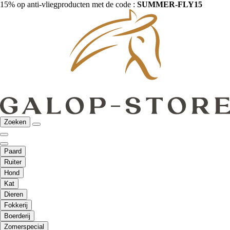
15% op anti-vliegproducten met de code :
SUMMER-FLY15
Zoeken
Paard
Ruiter
Hond
Kat
Dieren
Fokkerij
Boerderij
Zomerspecial