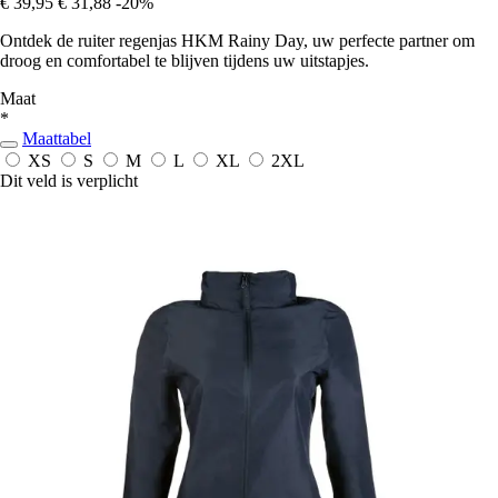
€ 39,95
€ 31,88
-20%
Ontdek de ruiter regenjas HKM Rainy Day, uw perfecte partner om
droog en comfortabel te blijven tijdens uw uitstapjes.
Maat
*
Maattabel
XS
S
M
L
XL
2XL
Dit veld is verplicht