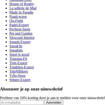
House of Rugby
La sellerie de Maé
Made in Paradis
Nauti-wave
On-Fight
Padel-Expert
Pecheur-Store
Pet and Garden
Slowood Interior
Smash-Expert
Sneak'In
Sneakids
Sport is good
Training-Fit
Trek-Expert
Triathlon-Expert
TripNBikers
Vélo-Store
Winter-Expert
Abonneer je op onze nieuwsbrief
Profiteer van 10% korting door je aan te melden voor onze nieuwsbrief
Aanmelden