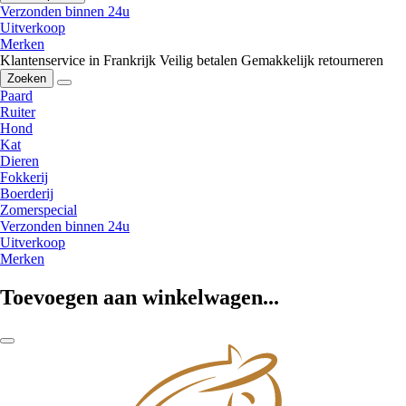
Verzonden binnen 24u
Uitverkoop
Merken
Klantenservice in Frankrijk
Veilig betalen
Gemakkelijk retourneren
Zoeken
Paard
Ruiter
Hond
Kat
Dieren
Fokkerij
Boerderij
Zomerspecial
Verzonden binnen 24u
Uitverkoop
Merken
Toevoegen aan winkelwagen...