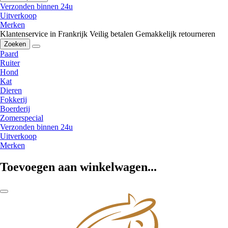
Verzonden binnen 24u
Uitverkoop
Merken
Klantenservice in Frankrijk
Veilig betalen
Gemakkelijk retourneren
Zoeken
Paard
Ruiter
Hond
Kat
Dieren
Fokkerij
Boerderij
Zomerspecial
Verzonden binnen 24u
Uitverkoop
Merken
Toevoegen aan winkelwagen...