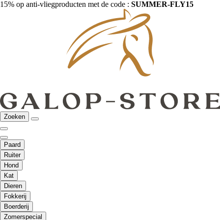
15% op anti-vliegproducten met de code :
SUMMER-FLY15
Zoeken
Paard
Ruiter
Hond
Kat
Dieren
Fokkerij
Boerderij
Zomerspecial