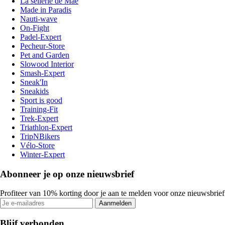
La sellerie de Maé
Made in Paradis
Nauti-wave
On-Fight
Padel-Expert
Pecheur-Store
Pet and Garden
Slowood Interior
Smash-Expert
Sneak'In
Sneakids
Sport is good
Training-Fit
Trek-Expert
Triathlon-Expert
TripNBikers
Vélo-Store
Winter-Expert
Abonneer je op onze nieuwsbrief
Profiteer van 10% korting door je aan te melden voor onze nieuwsbrief
Aanmelden
Blijf verbonden