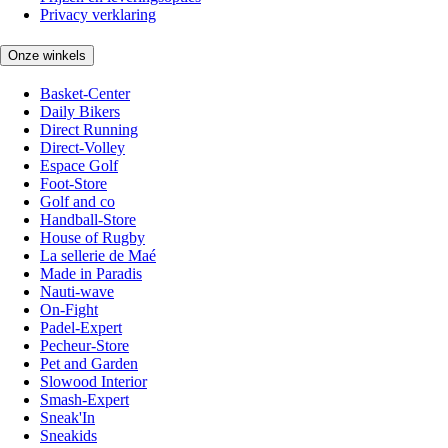
Privacy verklaring
Onze winkels
Basket-Center
Daily Bikers
Direct Running
Direct-Volley
Espace Golf
Foot-Store
Golf and co
Handball-Store
House of Rugby
La sellerie de Maé
Made in Paradis
Nauti-wave
On-Fight
Padel-Expert
Pecheur-Store
Pet and Garden
Slowood Interior
Smash-Expert
Sneak'In
Sneakids