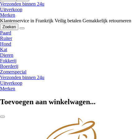
Verzonden binnen 24u
Uitverkoop
Merken
Klantenservice in Frankrijk
Veilig betalen
Gemakkelijk retourneren
Zoeken
Paard
Ruiter
Hond
Kat
Dieren
Fokkerij
Boerderij
Zomerspecial
Verzonden binnen 24u
Uitverkoop
Merken
Toevoegen aan winkelwagen...