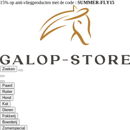
15% op anti-vliegproducten met de code :
SUMMER-FLY15
Zoeken
Paard
Ruiter
Hond
Kat
Dieren
Fokkerij
Boerderij
Zomerspecial