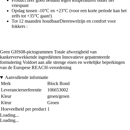
Product zeer goed bestand tegen temperaturen onder het
vriespunt
Opslag tussen -10°C en +23°C (voor een korte periode kan het
zelfs tot +35°C gaan!)
Tot 12 maanden houdbaarDierenwelzijn en comfort voor
fokkers :
Geen GHS08-pictogrammen Totale afwezigheid van
kankerverwekkende ingrediënten Innovatieve gepatenteerde
formulering Voldoet aan alle strenge eisen en wettelijke beperkingen
van de Europese REACH-verordening
Aanvullende informatie
Merk
Block Bond
Leveranciersreferentie
106653002
Kleur
groen/groen
Kleur
Groen
Hoeveelheid per product
1
Loading...
Loading...