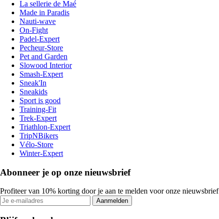
La sellerie de Maé
Made in Paradis
Nauti-wave
On-Fight
Padel-Expert
Pecheur-Store
Pet and Garden
Slowood Interior
Smash-Expert
Sneak'In
Sneakids
Sport is good
Training-Fit
Trek-Expert
Triathlon-Expert
TripNBikers
Vélo-Store
Winter-Expert
Abonneer je op onze nieuwsbrief
Profiteer van 10% korting door je aan te melden voor onze nieuwsbrief
Aanmelden