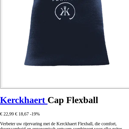
Kerckhaert
Cap Flexball
€ 22,99
€ 18,67
-19%
Verbeter uw rijervaring met de Kerckhaert Flexball, die comfort,
duurzaamheid en ergonomisch ontwerp combineert voor elke ruiter.