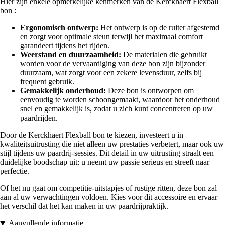
Hier zijn enkele opmerkelijke kenmerken van de Kerckhaert Flexball
bon :
Ergonomisch ontwerp:
Het ontwerp is op de ruiter afgestemd
en zorgt voor optimale steun terwijl het maximaal comfort
garandeert tijdens het rijden.
Weerstand en duurzaamheid:
De materialen die gebruikt
worden voor de vervaardiging van deze bon zijn bijzonder
duurzaam, wat zorgt voor een zekere levensduur, zelfs bij
frequent gebruik.
Gemakkelijk onderhoud:
Deze bon is ontworpen om
eenvoudig te worden schoongemaakt, waardoor het onderhoud
snel en gemakkelijk is, zodat u zich kunt concentreren op uw
paardrijden.
Door de Kerckhaert Flexball bon te kiezen, investeert u in
kwaliteitsuitrusting die niet alleen uw prestaties verbetert, maar ook uw
stijl tijdens uw paardrij-sessies. Dit detail in uw uitrusting straalt een
duidelijke boodschap uit: u neemt uw passie serieus en streeft naar
perfectie.
Of het nu gaat om competitie-uitstapjes of rustige ritten, deze bon zal
aan al uw verwachtingen voldoen. Kies voor dit accessoire en ervaar
het verschil dat het kan maken in uw paardrijpraktijk.
Aanvullende informatie