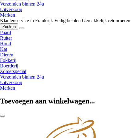
Verzonden binnen 24u
Uitverkoop
Merken
Klantenservice in Frankrijk
Veilig betalen
Gemakkelijk retourneren
Zoeken
Paard
Ruiter
Hond
Kat
Dieren
Fokkerij
Boerderij
Zomerspecial
Verzonden binnen 24u
Uitverkoop
Merken
Toevoegen aan winkelwagen...