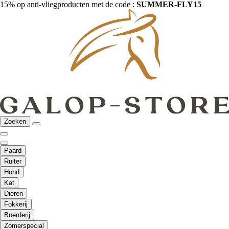
15% op anti-vliegproducten met de code :
SUMMER-FLY15
Zoeken
Paard
Ruiter
Hond
Kat
Dieren
Fokkerij
Boerderij
Zomerspecial