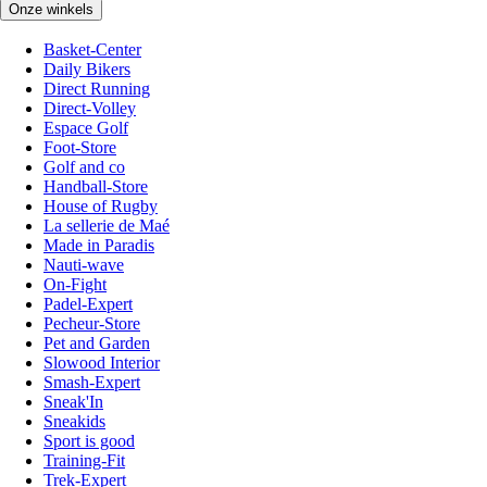
Onze winkels
Basket-Center
Daily Bikers
Direct Running
Direct-Volley
Espace Golf
Foot-Store
Golf and co
Handball-Store
House of Rugby
La sellerie de Maé
Made in Paradis
Nauti-wave
On-Fight
Padel-Expert
Pecheur-Store
Pet and Garden
Slowood Interior
Smash-Expert
Sneak'In
Sneakids
Sport is good
Training-Fit
Trek-Expert