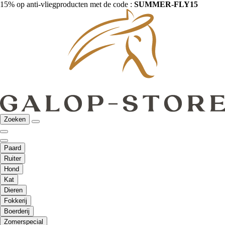
15% op anti-vliegproducten met de code :
SUMMER-FLY15
Zoeken
Paard
Ruiter
Hond
Kat
Dieren
Fokkerij
Boerderij
Zomerspecial