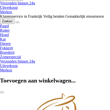
Verzonden binnen 24u
Uitverkoop
Merken
Klantenservice in Frankrijk
Veilig betalen
Gemakkelijk retourneren
Zoeken
Paard
Ruiter
Hond
Kat
Dieren
Fokkerij
Boerderij
Zomerspecial
Verzonden binnen 24u
Uitverkoop
Merken
Toevoegen aan winkelwagen...