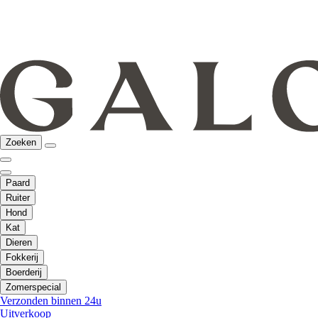
Zoeken
Paard
Ruiter
Hond
Kat
Dieren
Fokkerij
Boerderij
Zomerspecial
Verzonden binnen 24u
Uitverkoop