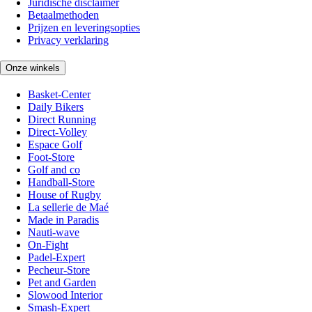
Juridische disclaimer
Betaalmethoden
Prijzen en leveringsopties
Privacy verklaring
Onze winkels
Basket-Center
Daily Bikers
Direct Running
Direct-Volley
Espace Golf
Foot-Store
Golf and co
Handball-Store
House of Rugby
La sellerie de Maé
Made in Paradis
Nauti-wave
On-Fight
Padel-Expert
Pecheur-Store
Pet and Garden
Slowood Interior
Smash-Expert