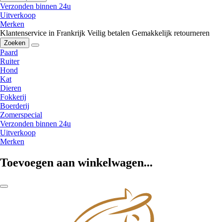
Verzonden binnen 24u
Uitverkoop
Merken
Klantenservice in Frankrijk
Veilig betalen
Gemakkelijk retourneren
Zoeken
Paard
Ruiter
Hond
Kat
Dieren
Fokkerij
Boerderij
Zomerspecial
Verzonden binnen 24u
Uitverkoop
Merken
Toevoegen aan winkelwagen...