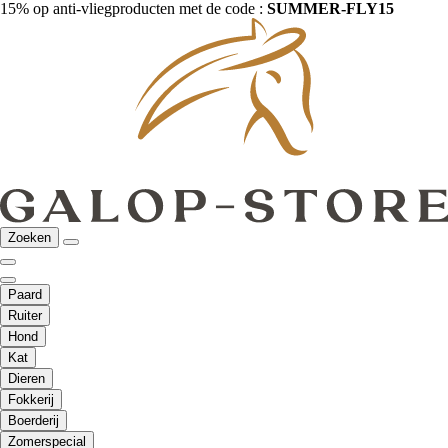
15% op anti-vliegproducten met de code :
SUMMER-FLY15
Zoeken
Paard
Ruiter
Hond
Kat
Dieren
Fokkerij
Boerderij
Zomerspecial