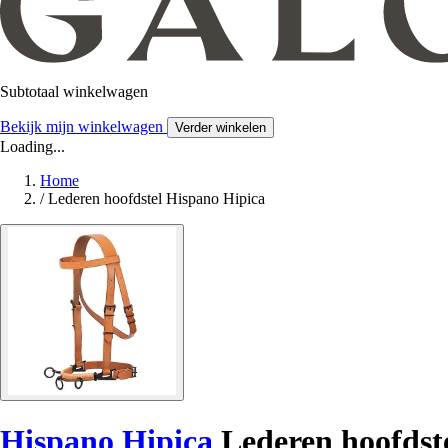
Subtotaal winkelwagen
Bekijk mijn winkelwagen
Verder winkelen
Loading...
Home
/
Lederen hoofdstel Hispano Hipica
Hispano Hipica
Lederen hoofdst