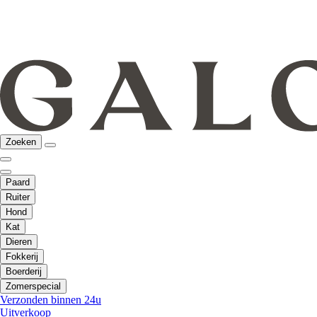
Zoeken
Paard
Ruiter
Hond
Kat
Dieren
Fokkerij
Boerderij
Zomerspecial
Verzonden binnen 24u
Uitverkoop