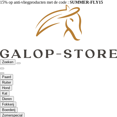
15% op anti-vliegproducten met de code :
SUMMER-FLY15
Zoeken
Paard
Ruiter
Hond
Kat
Dieren
Fokkerij
Boerderij
Zomerspecial