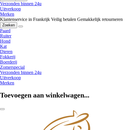
Verzonden binnen 24u
Uitverkoop
Merken
Klantenservice in Frankrijk
Veilig betalen
Gemakkelijk retourneren
Zoeken
Paard
Ruiter
Hond
Kat
Dieren
Fokkerij
Boerderij
Zomerspecial
Verzonden binnen 24u
Uitverkoop
Merken
Toevoegen aan winkelwagen...