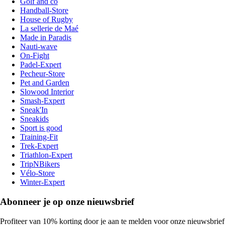
Golf and co
Handball-Store
House of Rugby
La sellerie de Maé
Made in Paradis
Nauti-wave
On-Fight
Padel-Expert
Pecheur-Store
Pet and Garden
Slowood Interior
Smash-Expert
Sneak'In
Sneakids
Sport is good
Training-Fit
Trek-Expert
Triathlon-Expert
TripNBikers
Vélo-Store
Winter-Expert
Abonneer je op onze nieuwsbrief
Profiteer van 10% korting door je aan te melden voor onze nieuwsbrief