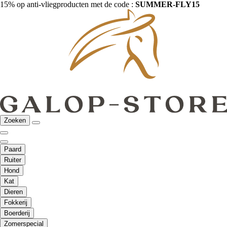
15% op anti-vliegproducten met de code :
SUMMER-FLY15
Zoeken
Paard
Ruiter
Hond
Kat
Dieren
Fokkerij
Boerderij
Zomerspecial