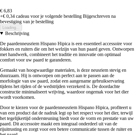
€ 6,83
+€ 0,34
cadeau voor je volgende bestelling
Bijgeschreven na
bevestiging van je bestelling
Loading...
Beschrijving
De paardenneusriem Hispano Hipica is een essentieel accessoire voor
fokkers en ruiters die om het welzijn van hun paard geven. Ontworpen
met handwerk, combineert het traditie en innovatie om optimaal
comfort voor uw paard te garanderen.
Gemaakt van hoogwaardige materialen, is deze neusriem stevig en
duurzaam. Hij is ontworpen om perfect aan te passen aan de
morfologie van uw paard, zodat een aangename gebruikservaring
tijdens het rijden of de wedstrijden verzekerd is. De doordachte
constructie minimaliseert wrijving, waardoor ongemak voor het dier
wordt voorkomen.
Door te kiezen voor de paardenneusriem Hispano Hipica, profiteert u
van een product dat de nadruk legt op het respect voor het dier, terwijl
het tegelijkertijd ondersteuning biedt voor de vorm en prestatie van uw
paard. Dit accessoire maakt een integraal onderdeel uit van de
rijuitrusting en zorgt voor een betere communicatie tussen de ruiter en
het paard.