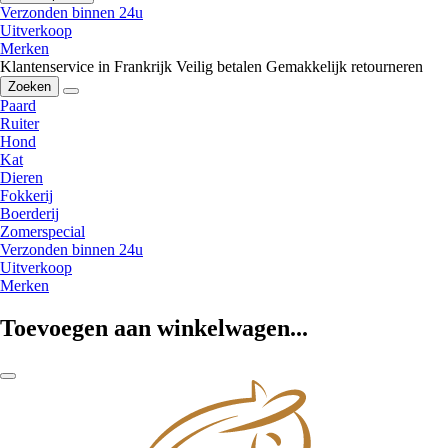
Verzonden binnen 24u
Uitverkoop
Merken
Klantenservice in Frankrijk
Veilig betalen
Gemakkelijk retourneren
Zoeken
Paard
Ruiter
Hond
Kat
Dieren
Fokkerij
Boerderij
Zomerspecial
Verzonden binnen 24u
Uitverkoop
Merken
Toevoegen aan winkelwagen...