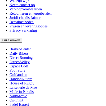
Wie zijn wij?
Neem contact op
Verkoopvoorwaarden
Retourneren en terugbetalen
Juridische disclaimer
Betaalmethoden
Prijzen en leveringsopties
Privacy verklaring
Onze winkels
Basket-Center
Daily Bikers
Direct Running
Direct-Volley
Espace Golf
Foot-Store
Golf and co
Handball-Store
House of Rugby
La sellerie de Maé
Made in Paradis
Nauti-wave
On-Fight
Padel-Expert