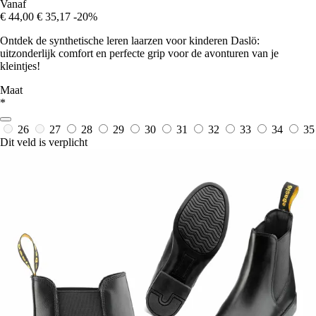
Vanaf
€ 44,00
€ 35,17
-20%
Ontdek de synthetische leren laarzen voor kinderen Daslö:
uitzonderlijk comfort en perfecte grip voor de avonturen van je
kleintjes!
Maat
*
26
27
28
29
30
31
32
33
34
35
Dit veld is verplicht