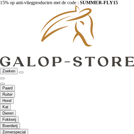
15% op anti-vliegproducten met de code :
SUMMER-FLY15
Zoeken
Paard
Ruiter
Hond
Kat
Dieren
Fokkerij
Boerderij
Zomerspecial