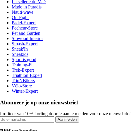
La sellerie de Maé
Made in Paradis
Nauti-wave
On-Fight
Padel-Expert
Pecheur-Store
Pet and Garden
Slowood Interior
Smash-Expert
Sneak'In
Sneakids
Sport is good
Training-Fit
Trek-Expert
Triathlon-Expert
TripNBikers
Vélo-Store
Winter-Expert
Abonneer je op onze nieuwsbrief
Profiteer van 10% korting door je aan te melden voor onze nieuwsbrief
Aanmelden