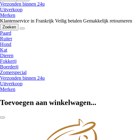
Verzonden binnen 24u
Uitverkoop
Merken
Klantenservice in Frankrijk
Veilig betalen
Gemakkelijk retourneren
Zoeken
Paard
Ruiter
Hond
Kat
Dieren
Fokkerij
Boerderij
Zomerspecial
Verzonden binnen 24u
Uitverkoop
Merken
Toevoegen aan winkelwagen...